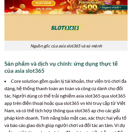
Nguồn gốc của asia slot365 và sứ mệnh
Sản phẩm và dịch vụ chính: ứng dụng thực tế
của asia slot365
Core solution gồm quản lý tài khoản, thư viện trò chơi đa
dạng, hệ thống thanh toán an toàn và công cụ dành cho đối
tác. Người dùng có thể trải nghiệm asia slot365 qua slot365
app trên điện thoại hoặc qua slot365 vn khi truy cập từ Việt
Nam, và có thể tích hợp thông qua slot365 ap cho các giải
pháp kinh doanh. Tính năng bảo mật cao, xác thực hai yếu tố
và báo cáo giao dịch giúp người chơi và đối tác an tâm. Ví dụ