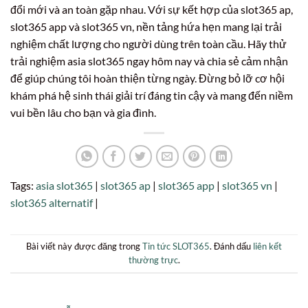
đổi mới và an toàn gặp nhau. Với sự kết hợp của slot365 ap,
slot365 app và slot365 vn, nền tảng hứa hẹn mang lại trải
nghiệm chất lượng cho người dùng trên toàn cầu. Hãy thử
trải nghiệm asia slot365 ngay hôm nay và chia sẻ cảm nhận
để giúp chúng tôi hoàn thiện từng ngày. Đừng bỏ lỡ cơ hội
khám phá hệ sinh thái giải trí đáng tin cậy và mang đến niềm
vui bền lâu cho bạn và gia đình.
Tags:
asia slot365
|
slot365 ap
|
slot365 app
|
slot365 vn
|
slot365 alternatif
|
Bài viết này được đăng trong
Tin tức SLOT365
. Đánh dấu
liên kết
thường trực
.