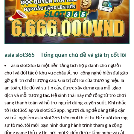
asia slot365 – Tổng quan chủ đề và giá trị cốt lõi
asia slot365 là một nền tảng tích hợp dành cho người
chơi và đối tác ở khu vực châu Á, nơi công nghệ hiện đại gặp
gỡ giải trí chất lượng cao. Giá trị cốt lõi của thương hiệu là
an toàn, tốc độ và sự tin cậy, được xây dựng qua mỗi giao
dịch và mỗi tương tác. Hệ sinh thái này mở rộng từ trò chơi
sang thanh toán và hỗ trợ người dùng xuyên suốt. Khi nhắc
tới slot365 ap và slot365 app, người dùng dễ dàng tiếp cận
và trải nghiệm asia slot365 trên mọi thiết bị. Để nuôi dưỡng
sự tò mò, tôi mời bạn hình dung hành trình tham gia cộng
đồng game thủ uy tín, nơi mọi ý kiến được lắng nghe và cải