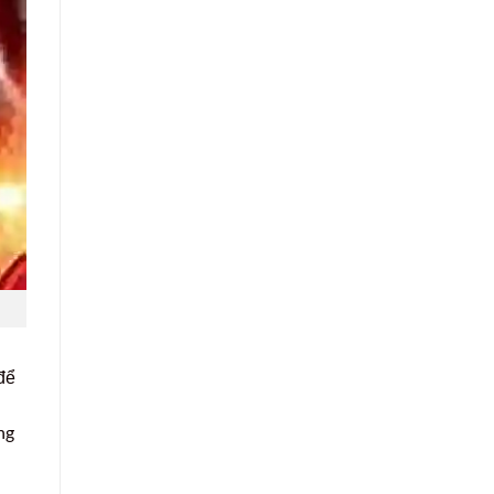
 để
ng