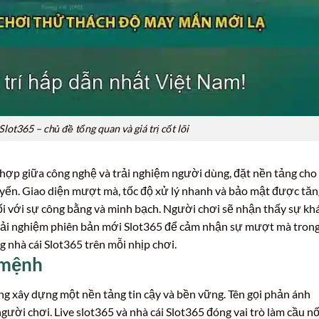
lot365 – chủ đề tổng quan và giá trị cốt lõi
hợp giữa công nghệ và trải nghiệm người dùng, đặt nền tảng cho
yến. Giao diện mượt mà, tốc độ xử lý nhanh và bảo mật được tăn
i với sự công bằng và minh bạch. Người chơi sẽ nhận thấy sự kh
 trải nghiệm phiên bản mới Slot365 để cảm nhận sự mượt mà tron
g nhà cái Slot365 trên mỗi nhịp chơi.
 mệnh
ng xây dựng một nền tảng tin cậy và bền vững. Tên gọi phản ánh
gười chơi. Live slot365 và nhà cái Slot365 đóng vai trò làm cầu nố