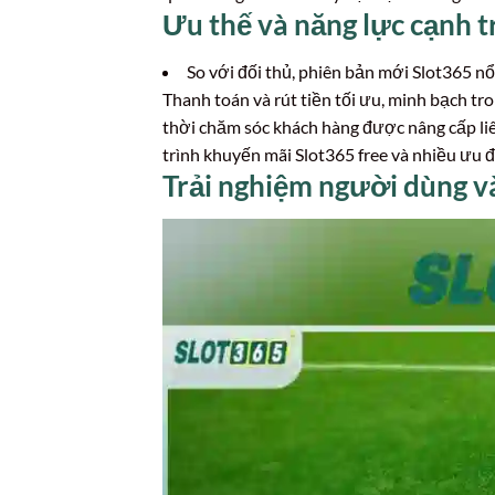
Ưu thế và năng lực cạnh 
So với đối thủ, phiên bản mới Slot365 nổi
Thanh toán và rút tiền tối ưu, minh bạch t
thời chăm sóc khách hàng được nâng cấp liê
trình khuyến mãi Slot365 free và nhiều ưu đ
Trải nghiệm người dùng v