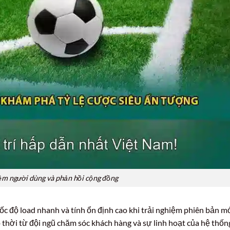
ệm người dùng và phản hồi cộng đồng
ốc độ load nhanh và tính ổn định cao khi trải nghiệm phiên bản m
p thời từ đội ngũ chăm sóc khách hàng và sự linh hoạt của hệ thốn