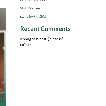
Slot365 free
đăng ký Slot365
Recent Comments
Không có bình luận nào để
hiển thị.