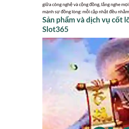
giữa công nghệ và cộng đồng, lắng nghe mọi
mạnh sự đồng lòng: mỗi cập nhật đều nhằm m
Sản phẩm và dịch vụ cốt l
Slot365