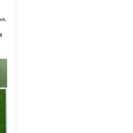
anh.
g