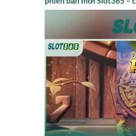
phiên bản mới Slot365 – ch