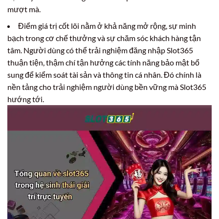
mượt mà.
Điểm giá trị cốt lõi nằm ở khả năng mở rộng, sự minh
bạch trong cơ chế thưởng và sự chăm sóc khách hàng tận
tâm. Người dùng có thể trải nghiệm đăng nhập Slot365
thuận tiện, thậm chí tận hưởng các tính năng bảo mật bổ
sung để kiểm soát tài sản và thông tin cá nhân. Đó chính là
nền tảng cho trải nghiệm người dùng bền vững mà Slot365
hướng tới.