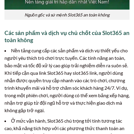
Nguồn gốc và sứ mệnh Slot365 an toàn không
Các sản phẩm và dịch vụ chủ chốt của Slot365 an
toàn không
Nền tảng cung cấp các sản phẩm và dịch vụ thiết yếu cho
người yêu thích trò chơi trực tuyến. Các tính năng an toàn,
bảo mật và tốc độ xử lý cao giúp trải nghiệm diễn ra suôn sẻ.
Khi tiếp cận qua link Slot365 hay slot365 link, người dùng
nhận được quyền truy cập nhanh vào các trò chơi, chương
trình khuyến mãi và hỗ trợ chăm sóc khách hàng 24/7. Ví dụ,
trong một phiên chơi, người dùng có thể xem bảng xếp hạng,
nhận trợ giúp từ đội ngũ hỗ trợ và thực hiện giao dịch mà
không gặp trở ngại.
Ở mức vận hành, Slot365 chú trọng tới tính tương tác
cao, khả năng tích hợp với các phương thức thanh toán an