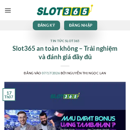
Bỏ
qua
nội
dung
ĐĂNG KÝ
ĐĂNG NHẬP
TIN TỨC SLOT365
Slot365 an toàn không – Trải nghiệm
và đánh giá đầy đủ
ĐĂNG VÀO
07/17/2026
BỞI
NGUYỄN THỊ NGỌC LAN
17
Th07