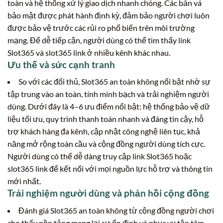
toàn và hệ thống xử lý giao dịch nhanh chóng. Các bản vá
bảo mật được phát hành định kỳ, đảm bảo người chơi luôn
được bảo vệ trước các rủi ro phổ biến trên môi trường
mạng. Để dễ tiếp cận, người dùng có thể tìm thấy link
Slot365 và slot365 link ở nhiều kênh khác nhau.
Ưu thế và sức cạnh tranh
So với các đối thủ, Slot365 an toàn không nổi bật nhờ sự
tập trung vào an toàn, tính minh bạch và trải nghiệm người
dùng. Dưới đây là 4–6 ưu điểm nổi bật: hệ thống bảo vệ dữ
liệu tối ưu, quy trình thanh toán nhanh và đáng tin cậy, hỗ
trợ khách hàng đa kênh, cập nhật công nghệ liên tục, khả
năng mở rộng toàn cầu và cộng đồng người dùng tích cực.
Người dùng có thể dễ dàng truy cập link Slot365 hoặc
slot365 link để kết nối với mọi nguồn lực hỗ trợ và thông tin
mới nhất.
Trải nghiệm người dùng và phản hồi cộng đồng
Đánh giá Slot365 an toàn không từ cộng đồng người chơi
cho thấy nền tảng mang lại sự ổn định và phục vụ tận tâm.