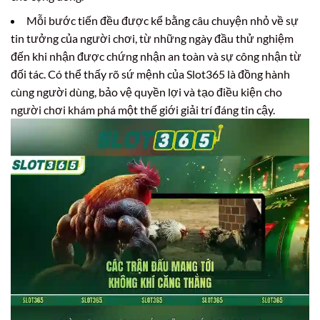
Mỗi bước tiến đều được kể bằng câu chuyện nhỏ về sự
tin tưởng của người chơi, từ những ngày đầu thử nghiệm
đến khi nhận được chứng nhận an toàn và sự công nhận từ
đối tác. Có thể thấy rõ sứ mệnh của Slot365 là đồng hành
cùng người dùng, bảo vệ quyền lợi và tạo điều kiện cho
người chơi khám phá một thế giới giải trí đáng tin cậy.