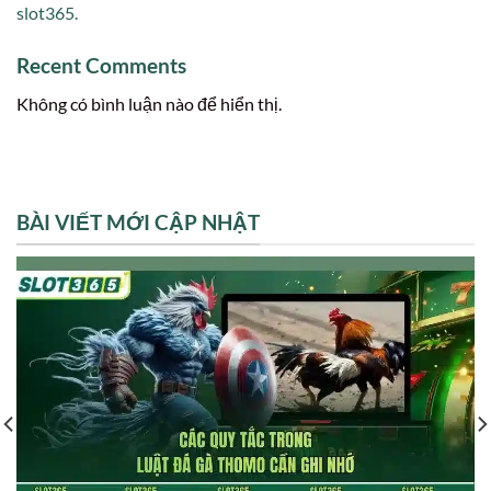
slot365.
Recent Comments
Không có bình luận nào để hiển thị.
BÀI VIẾT MỚI CẬP NHẬT