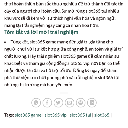
thời hoàn thiện bản sắc thương hiệu để trở thành đối tác tin
cậy của người chơi toàn cầu. Sự mở rộng slot365 tại nhiều
khu vực sẽ đi kèm với sự thích nghi văn hóa và ngôn ngữ,
mang lại trải nghiệm ngày càng cá nhân hóa hơn.
Tóm tắt và lời mời trải nghiệm
Tổng kết, slot365 game mang đến giá trị gia tăng cho
người chơi với sự kết hợp giữa công nghệ, an toàn và giải trí
chất lượng. Hãy trải nghiệm slot365 game để cảm nhận sự
khác biệt và tham gia cộng đồng slot365 vip, nơi bạn có thể
nhận được ưu đãi và hỗ trợ tối ưu. Đăng ký ngay để khám
phá thư viện trò chơi phong phú và trải nghiệm slot365 tại
những thị trường mà bạn yêu mến.
Tags:
slot365 game
|
slot365 vip
|
slot365 tại
|
slot365.
|