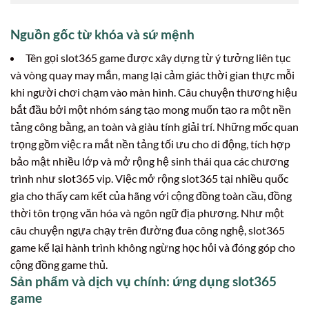
Nguồn gốc từ khóa và sứ mệnh
Tên gọi slot365 game được xây dựng từ ý tưởng liên tục
và vòng quay may mắn, mang lại cảm giác thời gian thực mỗi
khi người chơi chạm vào màn hình. Câu chuyện thương hiệu
bắt đầu bởi một nhóm sáng tạo mong muốn tạo ra một nền
tảng công bằng, an toàn và giàu tính giải trí. Những mốc quan
trọng gồm việc ra mắt nền tảng tối ưu cho di động, tích hợp
bảo mật nhiều lớp và mở rộng hệ sinh thái qua các chương
trình như slot365 vip. Việc mở rộng slot365 tại nhiều quốc
gia cho thấy cam kết của hãng với cộng đồng toàn cầu, đồng
thời tôn trọng văn hóa và ngôn ngữ địa phương. Như một
câu chuyện ngựa chạy trên đường đua công nghệ, slot365
game kể lại hành trình không ngừng học hỏi và đóng góp cho
cộng đồng game thủ.
Sản phẩm và dịch vụ chính: ứng dụng slot365
game