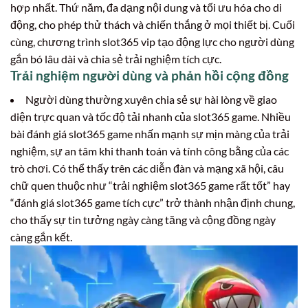
hợp nhất. Thứ năm, đa dạng nội dung và tối ưu hóa cho di
động, cho phép thử thách và chiến thắng ở mọi thiết bị. Cuối
cùng, chương trình slot365 vip tạo động lực cho người dùng
gắn bó lâu dài và chia sẻ trải nghiệm tích cực.
Trải nghiệm người dùng và phản hồi cộng đồng
Người dùng thường xuyên chia sẻ sự hài lòng về giao
diện trực quan và tốc độ tải nhanh của slot365 game. Nhiều
bài đánh giá slot365 game nhấn mạnh sự mịn màng của trải
nghiệm, sự an tâm khi thanh toán và tính công bằng của các
trò chơi. Có thể thấy trên các diễn đàn và mạng xã hội, câu
chữ quen thuộc như “trải nghiệm slot365 game rất tốt” hay
“đánh giá slot365 game tích cực” trở thành nhận định chung,
cho thấy sự tin tưởng ngày càng tăng và cộng đồng ngày
càng gắn kết.