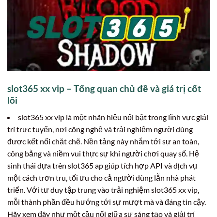
slot365 xx vip – Tổng quan chủ đề và giá trị cốt
lõi
slot365 xx vip là một nhãn hiệu nổi bật trong lĩnh vực giải
trí trực tuyến, nơi công nghệ và trải nghiệm người dùng
được kết nối chặt chẽ. Nền tảng này nhắm tới sự an toàn,
công bằng và niềm vui thực sự khi người chơi quay số. Hệ
sinh thái dựa trên slot365 ap giúp tích hợp API và dịch vụ
một cách trơn tru, tối ưu cho cả người dùng lẫn nhà phát
triển. Với tư duy tập trung vào trải nghiệm slot365 xx vip,
mỗi thành phần đều hướng tới sự mượt mà và đáng tin cậy.
Hãy xem đây như một cầu nối giữa sự sáng tạo và giải trí