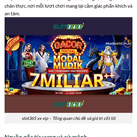
chân thực, nơi mỗi lượt chơi mang lại cảm giác phấn khích và
an tâm.
slot365 xx vip – Tổng quan chủ đề và giá trị cốt lõi
Nguồn gốc từ vựng và sứ mệnh