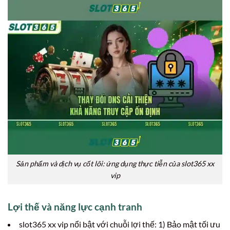
Sản phẩm và dịch vụ cốt lõi: ứng dụng thực tiễn của slot365 xx
vip
Lợi thế và năng lực cạnh tranh
slot365 xx vip nổi bật với chuỗi lợi thế: 1) Bảo mật tối ưu