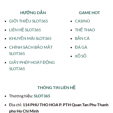
HƯỚNG DẪN
GAME HOT
GIỚI THIỆU SLOT365
CASINO
LIÊN HỆ SLOT365
THỂ THAO
KHUYẾN MÃI SLOT365
BẮN CÁ
CHÍNH SÁCH BẢO MẬT
ĐÁ GÀ
SLOT365
XỔ SỐ
GIẤY PHÉP HOẠT ĐỘNG
SLOT365
THÔNG TIN LIÊN HỆ
Thương hiệu:
SLOT365
Địa chỉ:
114 PHU THO HOA P. PTH Quan Tan Phu Thanh
pho Ho Chi Minh