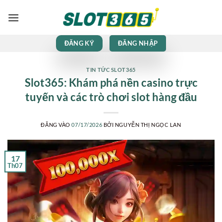
Bỏ
qua
nội
dung
ĐĂNG KÝ
ĐĂNG NHẬP
TIN TỨC SLOT365
Slot365: Khám phá nền casino trực
tuyến và các trò chơi slot hàng đầu
ĐĂNG VÀO
07/17/2026
BỞI
NGUYỄN THỊ NGỌC LAN
17
Th07