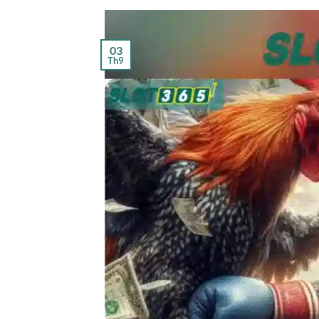
03
Th9