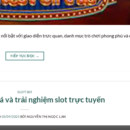
nổi bật với giao diện trực quan, danh mục trò chơi phong phú và 
TIẾP TỤC ĐỌC
→
SLOT365
á và trải nghiệm slot trực tuyến
O
03/09/2025
BỞI
NGUYỄN THỊ NGỌC LAN