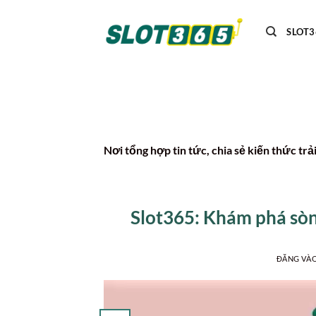
Bỏ
qua
SLOT3
nội
dung
Nơi tổng hợp tin tức, chia sẻ kiến thức trả
Slot365: Khám phá sòng
ĐĂNG VÀ