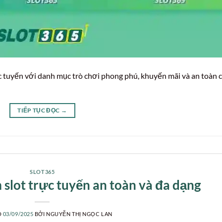
c tuyến với danh mục trò chơi phong phú, khuyến mãi và an toàn 
TIẾP TỤC ĐỌC
→
SLOT365
 slot trực tuyến an toàn và đa dạng
O
03/09/2025
BỞI
NGUYỄN THỊ NGỌC LAN