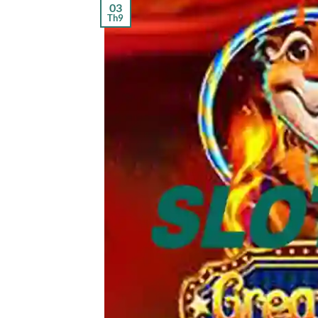
03
Th9