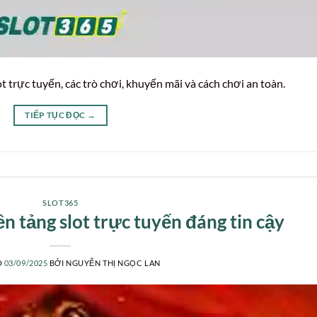
ot trực tuyến, các trò chơi, khuyến mãi và cách chơi an toàn.
TIẾP TỤC ĐỌC
→
SLOT365
n tảng slot trực tuyến đáng tin cậy
O
03/09/2025
BỞI
NGUYỄN THỊ NGỌC LAN