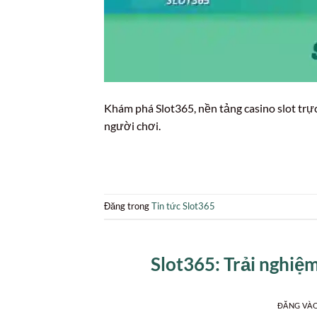
Khám phá Slot365, nền tảng casino slot trự
người chơi.
Đăng trong
Tin tức Slot365
Slot365: Trải nghiệm
ĐĂNG VÀ