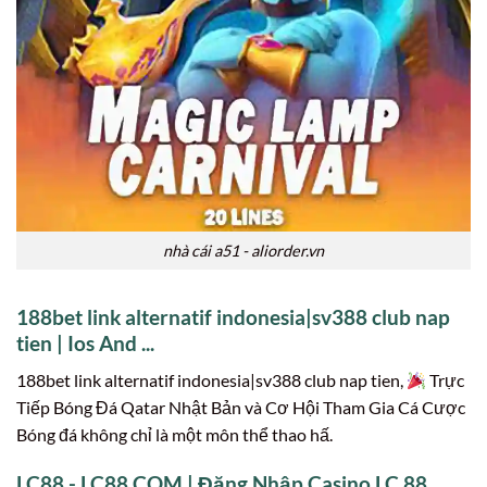
nhà cái a51 - aliorder.vn
188bet link alternatif indonesia|sv388 club nap
tien | Ios And ...
188bet link alternatif indonesia|sv388 club nap tien,
Trực
Tiếp Bóng Đá Qatar Nhật Bản và Cơ Hội Tham Gia Cá Cược
Bóng đá không chỉ là một môn thể thao hấ.
LC88 - LC88.COM | Đăng Nhập Casino LC 88