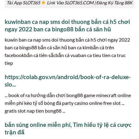
Tải App SLOT365
Link Vào SLOT365.COM | Đăng Ký Tặng 88K
kuwinban ca nap sms doi thuong bắn cá h5 chơi
ngay 2022 ban ca bingo88 bắn cá săn hũ
kuwin ban ca nap sms doi thuong bắn cá h5 chơi ngay 2022
ban ca bingo88 bắn cá săn hũ ban ca kimbắn cá trên
facebookbắn cá tiên sắcbắn cá vuaban ca tieu tien ca truc
tiep
https://colab.gov.vn/android/book-of-ra-deluxe-
slo...
... book of ra hướng dẫn chơi bong88 game minecraft online
miễn phí kèo tỷ số bóng đá party casino online free slot ...
gratis slot nap tien bong88 ...
bắn súng online miễn phí, Tìm hiểu tỷ lệ cá cược
trận đấ