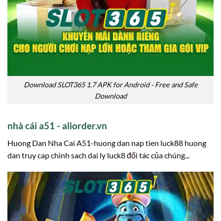
Download SLOT365 1.7 APK for Android - Free and Safe
Download
nhà cái a51 - aliorder.vn
Huong Dan Nha Cai A51-huong dan nap tien luck88 huong
dan truy cap chinh sach dai ly luck8 đối tác của chúng...