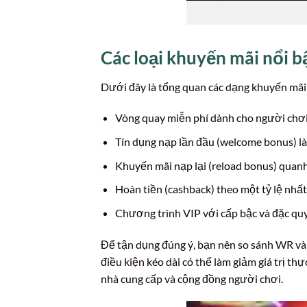
Các loại khuyến mãi nổi bậ
Dưới đây là tổng quan các dạng khuyến mãi p
Vòng quay miễn phí dành cho người chơi
Tín dụng nạp lần đầu (welcome bonus) là
Khuyến mãi nạp lại (reload bonus) quanh
Hoàn tiền (cashback) theo một tỷ lệ nhất
Chương trình VIP với cấp bậc và đặc quyề
Để tận dụng đúng ý, bạn nên so sánh WR và 
điều kiện kéo dài có thể làm giảm giá trị t
nhà cung cấp và cộng đồng người chơi.