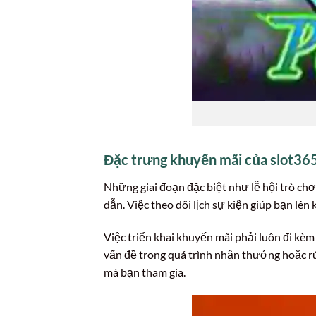
Đặc trưng khuyến mãi của slot365
Những giai đoạn đặc biệt như lễ hội trò c
dẫn. Việc theo dõi lịch sự kiện giúp bạn lên
Việc triển khai khuyến mãi phải luôn đi kèm 
vấn đề trong quá trình nhận thưởng hoặc rú
mà bạn tham gia.