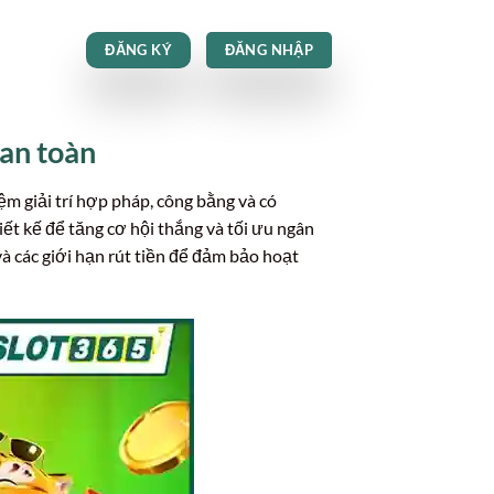
ĐĂNG KÝ
ĐĂNG NHẬP
 an toàn
ệm giải trí hợp pháp, công bằng và có
t kế để tăng cơ hội thắng và tối ưu ngân
và các giới hạn rút tiền để đảm bảo hoạt