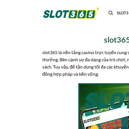
Bỏ
qua
SLOT3
nội
dung
slot365
slot365 là nền tảng casino trực tuyến cung 
thưởng. Bên cạnh sự đa dạng của trò chơi, 
sách. Tuy vậy, để tận dụng tối đa các khuyế
động hợp pháp và bền vững.