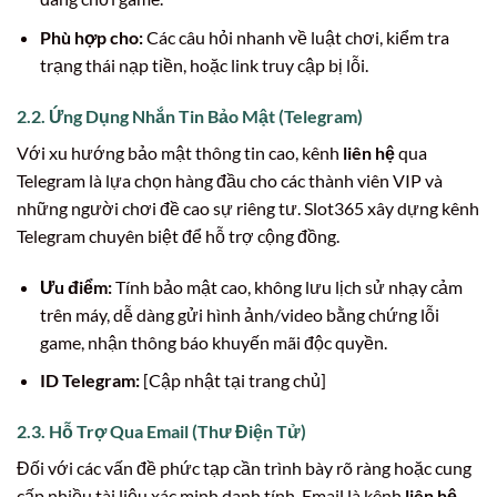
Phù hợp cho:
Các câu hỏi nhanh về luật chơi, kiểm tra
trạng thái nạp tiền, hoặc link truy cập bị lỗi.
2.2. Ứng Dụng Nhắn Tin Bảo Mật (Telegram)
Với xu hướng bảo mật thông tin cao, kênh
liên hệ
qua
Telegram là lựa chọn hàng đầu cho các thành viên VIP và
những người chơi đề cao sự riêng tư. Slot365 xây dựng kênh
Telegram chuyên biệt để hỗ trợ cộng đồng.
Ưu điểm:
Tính bảo mật cao, không lưu lịch sử nhạy cảm
trên máy, dễ dàng gửi hình ảnh/video bằng chứng lỗi
game, nhận thông báo khuyến mãi độc quyền.
ID Telegram:
[Cập nhật tại trang chủ]
2.3. Hỗ Trợ Qua Email (Thư Điện Tử)
Đối với các vấn đề phức tạp cần trình bày rõ ràng hoặc cung
cấp nhiều tài liệu xác minh danh tính, Email là kênh
liên hệ