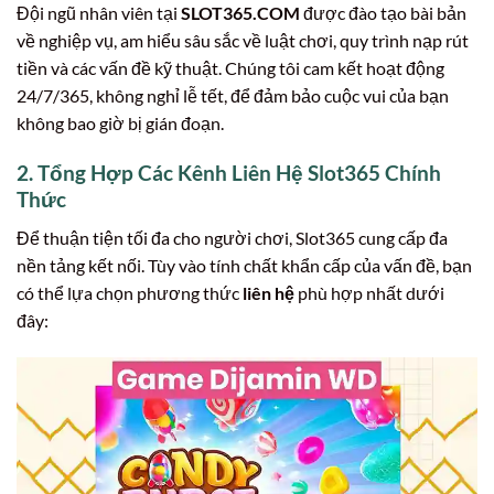
Đội ngũ nhân viên tại
SLOT365.COM
được đào tạo bài bản
về nghiệp vụ, am hiểu sâu sắc về luật chơi, quy trình nạp rút
tiền và các vấn đề kỹ thuật. Chúng tôi cam kết hoạt động
24/7/365, không nghỉ lễ tết, để đảm bảo cuộc vui của bạn
không bao giờ bị gián đoạn.
2. Tổng Hợp Các Kênh Liên Hệ Slot365 Chính
Thức
Để thuận tiện tối đa cho người chơi, Slot365 cung cấp đa
nền tảng kết nối. Tùy vào tính chất khẩn cấp của vấn đề, bạn
có thể lựa chọn phương thức
liên hệ
phù hợp nhất dưới
đây: