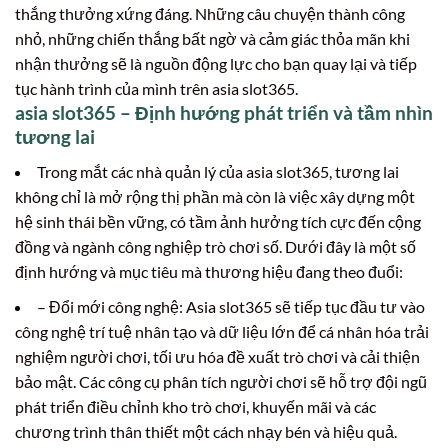
thắng thưởng xứng đáng. Những câu chuyện thành công
nhỏ, những chiến thắng bất ngờ và cảm giác thỏa mãn khi
nhận thưởng sẽ là nguồn động lực cho bạn quay lại và tiếp
tục hành trình của mình trên asia slot365.
asia slot365 – Định hướng phát triển và tầm nhìn
tương lai
Trong mắt các nhà quản lý của asia slot365, tương lai
không chỉ là mở rộng thị phần mà còn là việc xây dựng một
hệ sinh thái bền vững, có tầm ảnh hưởng tích cực đến cộng
đồng và ngành công nghiệp trò chơi số. Dưới đây là một số
định hướng và mục tiêu mà thương hiệu đang theo đuổi:
– Đổi mới công nghệ: Asia slot365 sẽ tiếp tục đầu tư vào
công nghệ trí tuệ nhân tạo và dữ liệu lớn để cá nhân hóa trải
nghiệm người chơi, tối ưu hóa đề xuất trò chơi và cải thiện
bảo mật. Các công cụ phân tích người chơi sẽ hỗ trợ đội ngũ
phát triển điều chỉnh kho trò chơi, khuyến mãi và các
chương trình thân thiết một cách nhạy bén và hiệu quả.