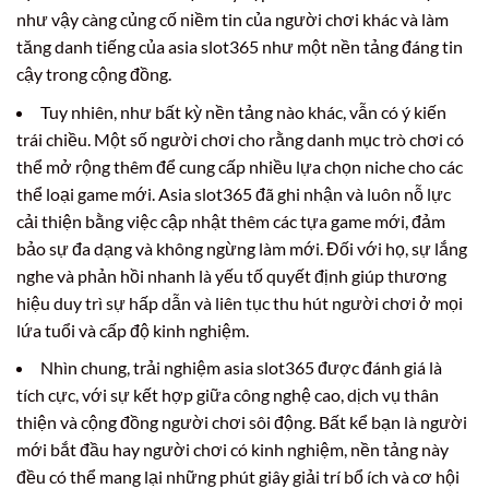
như vậy càng củng cố niềm tin của người chơi khác và làm
tăng danh tiếng của asia slot365 như một nền tảng đáng tin
cậy trong cộng đồng.
Tuy nhiên, như bất kỳ nền tảng nào khác, vẫn có ý kiến
trái chiều. Một số người chơi cho rằng danh mục trò chơi có
thể mở rộng thêm để cung cấp nhiều lựa chọn niche cho các
thể loại game mới. Asia slot365 đã ghi nhận và luôn nỗ lực
cải thiện bằng việc cập nhật thêm các tựa game mới, đảm
bảo sự đa dạng và không ngừng làm mới. Đối với họ, sự lắng
nghe và phản hồi nhanh là yếu tố quyết định giúp thương
hiệu duy trì sự hấp dẫn và liên tục thu hút người chơi ở mọi
lứa tuổi và cấp độ kinh nghiệm.
Nhìn chung, trải nghiệm asia slot365 được đánh giá là
tích cực, với sự kết hợp giữa công nghệ cao, dịch vụ thân
thiện và cộng đồng người chơi sôi động. Bất kể bạn là người
mới bắt đầu hay người chơi có kinh nghiệm, nền tảng này
đều có thể mang lại những phút giây giải trí bổ ích và cơ hội