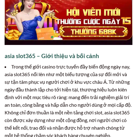
asia slot365 – Giới thiệu và bối cảnh
Trong thế giới casino trực tuyến đầy biến động ngày nay,
asia slot365 nổi lên như một biểu tượng của sự đổi mới và
sự tận tâm phục vụ người chơi ở khu vực châu Á. Từ những
ngày đầu thành lập cho tới hiện tại, thương hiệu luôn kiên
định với một mục tiêu rõ ràng: mang đến trải nghiệm giải trí
an toàn, công bằng và hấp dẫn cho người dùng ở mọi cấp độ.
Không chỉ đơn thuần là một nền tảng chơi slot, asia slot365
còn được xây dựng như một cộng đồng, nơi người chơi có
thể kết nối, trao đổi và nhận được hỗ trợ nhanh chóng từ
một hệ thống chăm sóc khách hàng chuyên nghiệp.