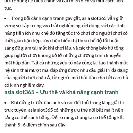
được dùng để điều chỉnh và cải thiện dịch vụ một cách liên
tục.
Trong bối cảnh cạnh tranh gay gắt, asia slot365 vẫn giữ
vững sự tập trung vào trải nghiệm người dùng, với các tính
năng tiện ích như chế độ tăng tốc trò chơi cho người chơi có
thời gian hạn hẹp, tùy chọn hiển thị theo chế độ tối hoặc
sáng để giảm tải mắt khi chơi lâu, và các thông báo hộ tống
giúp người chơi không bỏ lỡ những chương trình khuyến
mãi hấp dẫn. Tất cả những yếu tố này cộng lại tạo thành một
hệ sinh thái mượt mà, đáp ứng được nhu cầu giải trí đa dạng
của người chơi châu Á, từ người mới bắt đầu cho tới cao thủ
có kinh nghiệm dày.
asia slot365 – Ưu thế và khả năng cạnh tranh
Khi đứng trước đàn anh và các đối thủ trong làng giải trí
trực tuyến, asia slot365 có những ưu thế nổi bật mà ít nền
tảng có thể sánh bằng. Để rõ ràng, chúng ta có thể tổng kết
thành 5–6 điểm chính sau đây: