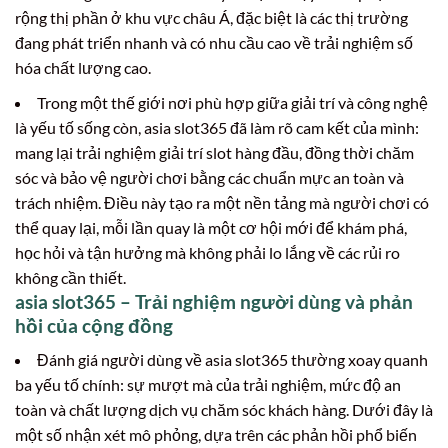
rộng thị phần ở khu vực châu Á, đặc biệt là các thị trường
đang phát triển nhanh và có nhu cầu cao về trải nghiệm số
hóa chất lượng cao.
Trong một thế giới nơi phù hợp giữa giải trí và công nghệ
là yếu tố sống còn, asia slot365 đã làm rõ cam kết của mình:
mang lại trải nghiệm giải trí slot hàng đầu, đồng thời chăm
sóc và bảo vệ người chơi bằng các chuẩn mực an toàn và
trách nhiệm. Điều này tạo ra một nền tảng mà người chơi có
thể quay lại, mỗi lần quay là một cơ hội mới để khám phá,
học hỏi và tận hưởng mà không phải lo lắng về các rủi ro
không cần thiết.
asia slot365 – Trải nghiệm người dùng và phản
hồi của cộng đồng
Đánh giá người dùng về asia slot365 thường xoay quanh
ba yếu tố chính: sự mượt mà của trải nghiệm, mức độ an
toàn và chất lượng dịch vụ chăm sóc khách hàng. Dưới đây là
một số nhận xét mô phỏng, dựa trên các phản hồi phổ biến