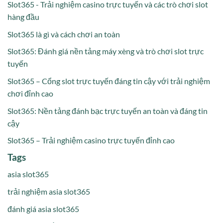
Slot365 - Trải nghiệm casino trực tuyến và các trò chơi slot
hàng đầu
Slot365 là gì và cách chơi an toàn
Slot365: Đánh giá nền tảng máy xèng và trò chơi slot trực
tuyến
Slot365 – Cổng slot trực tuyến đáng tin cậy với trải nghiệm
chơi đỉnh cao
Slot365: Nền tảng đánh bạc trực tuyến an toàn và đáng tin
cậy
Slot365 – Trải nghiệm casino trực tuyến đỉnh cao
Tags
asia slot365
trải nghiệm asia slot365
đánh giá asia slot365