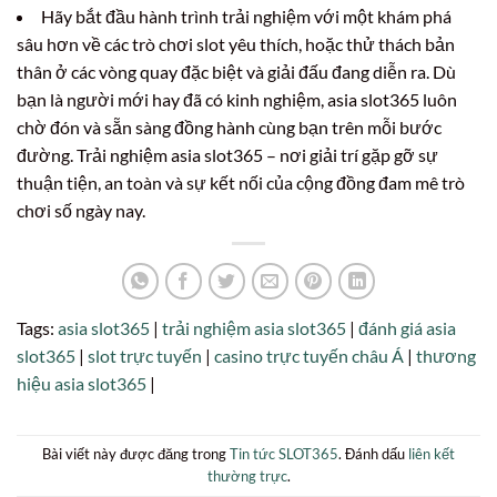
Hãy bắt đầu hành trình trải nghiệm với một khám phá
sâu hơn về các trò chơi slot yêu thích, hoặc thử thách bản
thân ở các vòng quay đặc biệt và giải đấu đang diễn ra. Dù
bạn là người mới hay đã có kinh nghiệm, asia slot365 luôn
chờ đón và sẵn sàng đồng hành cùng bạn trên mỗi bước
đường. Trải nghiệm asia slot365 – nơi giải trí gặp gỡ sự
thuận tiện, an toàn và sự kết nối của cộng đồng đam mê trò
chơi số ngày nay.
Tags:
asia slot365
|
trải nghiệm asia slot365
|
đánh giá asia
slot365
|
slot trực tuyến
|
casino trực tuyến châu Á
|
thương
hiệu asia slot365
|
Bài viết này được đăng trong
Tin tức SLOT365
. Đánh dấu
liên kết
thường trực
.