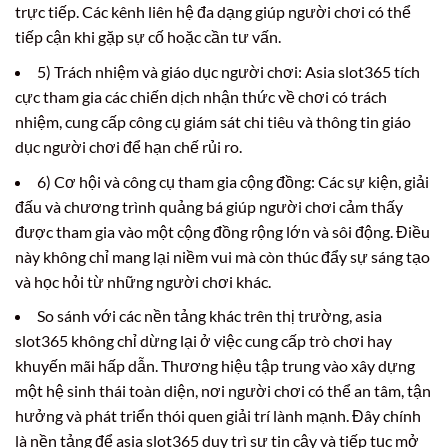
trực tiếp. Các kênh liên hệ đa dạng giúp người chơi có thể
tiếp cận khi gặp sự cố hoặc cần tư vấn.
5) Trách nhiệm và giáo dục người chơi: Asia slot365 tích
cực tham gia các chiến dịch nhận thức về chơi có trách
nhiệm, cung cấp công cụ giám sát chi tiêu và thông tin giáo
dục người chơi để hạn chế rủi ro.
6) Cơ hội và công cụ tham gia cộng đồng: Các sự kiện, giải
đấu và chương trình quảng bá giúp người chơi cảm thấy
được tham gia vào một cộng đồng rộng lớn và sôi động. Điều
này không chỉ mang lại niềm vui mà còn thúc đẩy sự sáng tạo
và học hỏi từ những người chơi khác.
So sánh với các nền tảng khác trên thị trường, asia
slot365 không chỉ dừng lại ở việc cung cấp trò chơi hay
khuyến mãi hấp dẫn. Thương hiệu tập trung vào xây dựng
một hệ sinh thái toàn diện, nơi người chơi có thể an tâm, tận
hưởng và phát triển thói quen giải trí lành mạnh. Đây chính
là nền tảng để asia slot365 duy trì sự tin cậy và tiếp tục mở