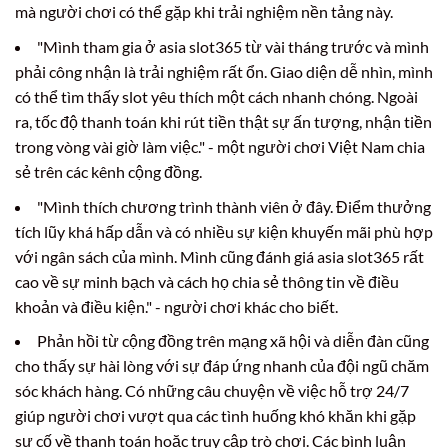
mà người chơi có thể gặp khi trải nghiệm nền tảng này.
"Mình tham gia ở asia slot365 từ vài tháng trước và mình
phải công nhận là trải nghiệm rất ổn. Giao diện dễ nhìn, mình
có thể tìm thấy slot yêu thích một cách nhanh chóng. Ngoài
ra, tốc độ thanh toán khi rút tiền thật sự ấn tượng, nhận tiền
trong vòng vài giờ làm việc." - một người chơi Việt Nam chia
sẻ trên các kênh cộng đồng.
"Mình thích chương trình thành viên ở đây. Điểm thưởng
tích lũy khá hấp dẫn và có nhiều sự kiện khuyến mãi phù hợp
với ngân sách của mình. Mình cũng đánh giá asia slot365 rất
cao về sự minh bạch và cách họ chia sẻ thông tin về điều
khoản và điều kiện." - người chơi khác cho biết.
Phản hồi từ cộng đồng trên mạng xã hội và diễn đàn cũng
cho thấy sự hài lòng với sự đáp ứng nhanh của đội ngũ chăm
sóc khách hàng. Có những câu chuyện về việc hỗ trợ 24/7
giúp người chơi vượt qua các tình huống khó khăn khi gặp
sự cố về thanh toán hoặc truy cập trò chơi. Các bình luận