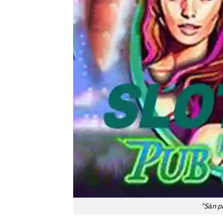
"Sản p