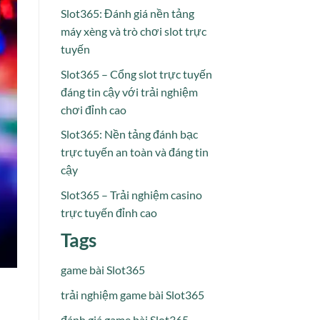
Slot365: Đánh giá nền tảng
máy xèng và trò chơi slot trực
tuyến
Slot365 – Cổng slot trực tuyến
đáng tin cậy với trải nghiệm
chơi đỉnh cao
Slot365: Nền tảng đánh bạc
trực tuyến an toàn và đáng tin
cậy
Slot365 – Trải nghiệm casino
trực tuyến đỉnh cao
Tags
game bài Slot365
trải nghiệm game bài Slot365
đánh giá game bài Slot365