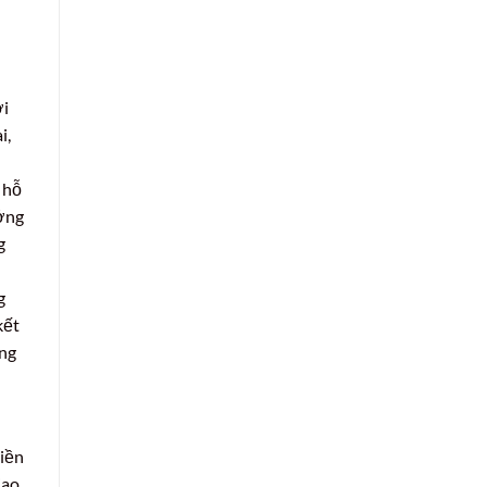
ời
i,
 hỗ
ưởng
g
g
kết
ơng
tiền
iao