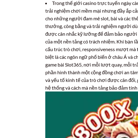
Trong thế giới casino trực tuyến ngày cà
trải nghiệm chơi mềm mại nhưng đầy ắp cảm 
cho những người đam mê slot, bài và các thể 
thưởng, công bằng và trải nghiệm người dùn
được cân nhắc kỹ lưỡng để đảm bảo người c
của một nền tảng có trách nhiệm. Khi bạn lầ
cấu trúc trò chơi, responsiveness mượt mà t
biệt là các ngôn ngữ phổ biến ở châu Á và 
game bài Slot365, nơi mỗi lượt quay, mỗi t
phần hình thành một cộng đồng chơi an tâm 
và yếu tố kinh tế của trò chơi được cân đối
hệ thống và cách mà nền tảng bảo đảm tính 