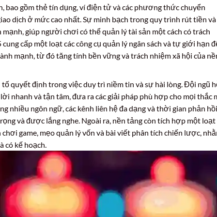
, bao gồm thẻ tín dụng, ví điện tử và các phương thức chuyển
giao dịch ở mức cao nhất. Sự minh bạch trong quy trình rút tiền và
ạnh, giúp người chơi có thể quản lý tài sản một cách có trách
 cung cấp một loạt các công cụ quản lý ngân sách và tự giới hạn đ
lành mạnh, từ đó tăng tính bền vững và trách nhiệm xã hội của nề
tố quyết định trong việc duy trì niềm tin và sự hài lòng. Đội ngũ 
ả lời nhanh và tận tâm, đưa ra các giải pháp phù hợp cho mọi thắc
ng nhiều ngôn ngữ, các kênh liên hệ đa dạng và thời gian phản hồ
ọng và được lắng nghe. Ngoài ra, nền tảng còn tích hợp một loạt 
hơi game, mẹo quản lý vốn và bài viết phân tích chiến lược, nh
và có kế hoạch.