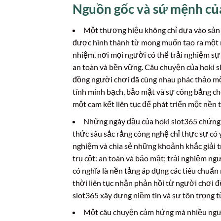
Nguồn gốc và sứ mệnh của
Một thương hiệu không chỉ dựa vào sản 
được hình thành từ mong muốn tạo ra một no
nhiệm, nơi mọi người có thể trải nghiệm sự
an toàn và bền vững. Câu chuyện của hoki s
đồng người chơi đã cùng nhau phác thảo một
tính minh bạch, bảo mật và sự công bằng c
một cam kết liên tục để phát triển một nền t
Những ngày đầu của hoki slot365 chứng 
thức sâu sắc rằng công nghệ chỉ thực sự có 
nghiệm và chia sẻ những khoảnh khắc giải tr
trụ cột: an toàn và bảo mật; trải nghiệm ng
có nghĩa là nền tảng áp dụng các tiêu chuẩn
thời liên tục nhận phản hồi từ người chơi đ
slot365 xây dựng niềm tin và sự tôn trọng 
Một câu chuyện cảm hứng mà nhiều người