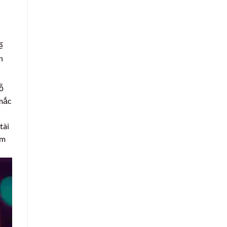
ể
n
hỗ
 mắc
i
tài
ằm