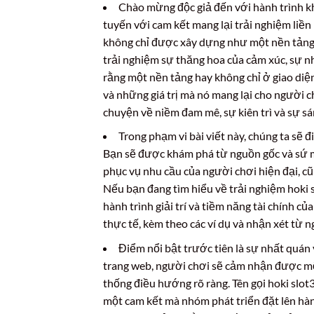
Chào mừng độc giả đến với hành trình khá
tuyến với cam kết mang lại trải nghiệm liền
không chỉ được xây dựng như một nền tảng 
trải nghiệm sự thăng hoa của cảm xúc, sự n
rằng một nền tảng hay không chỉ ở giao di
và những giá trị mà nó mang lại cho người 
chuyện về niềm đam mê, sự kiên trì và sự s
Trong phạm vi bài viết này, chúng ta sẽ 
Bạn sẽ được khám phá từ nguồn gốc và sứ m
phục vụ nhu cầu của người chơi hiện đại, c
Nếu bạn đang tìm hiểu về trải nghiệm hoki 
hành trình giải trí và tiềm năng tài chính củ
thực tế, kèm theo các ví dụ và nhận xét từ 
Điểm nổi bật trước tiên là sự nhất quán 
trang web, người chơi sẽ cảm nhận được một 
thống điều hướng rõ ràng. Tên gọi hoki slot3
một cam kết mà nhóm phát triển đặt lên hàng