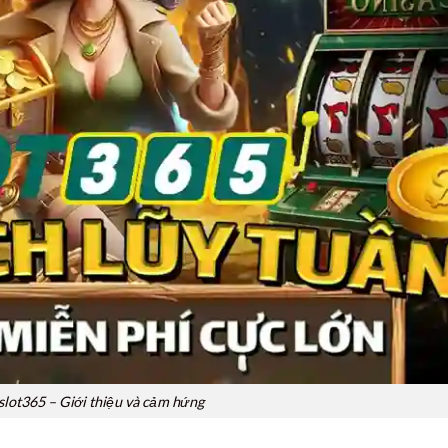
slot365 – Giới thiệu và cảm hứng