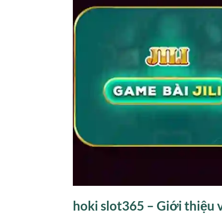
hoki slot365 – Giới thiệu