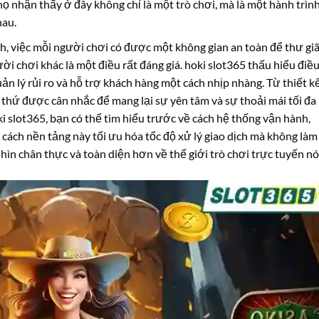
họ nhận thấy ở đây không chỉ là một trò chơi, mà là một hành trìn
hau.
, việc mỗi người chơi có được một không gian an toàn để thư giã
ời chơi khác là một điều rất đáng giá. hoki slot365 thấu hiểu điề
ản lý rủi ro và hỗ trợ khách hàng một cách nhịp nhàng. Từ thiết k
i thứ được cân nhắc để mang lại sự yên tâm và sự thoải mái tối đa
i slot365, bạn có thể tìm hiểu trước về cách hệ thống vận hành,
ách nền tảng này tối ưu hóa tốc độ xử lý giao dịch mà không làm
 nhìn chân thực và toàn diện hơn về thế giới trò chơi trực tuyến nó