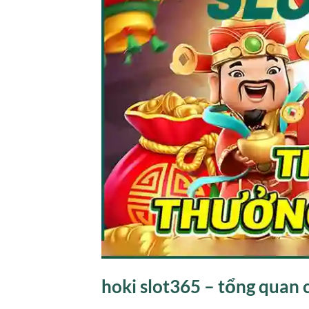
hoki slot365 – tổng quan ch