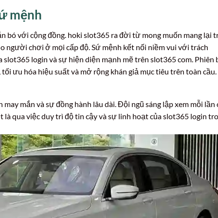
sứ mệnh
ắn bó với cộng đồng. hoki slot365 ra đời từ mong muốn mang lại t
ho người chơi ở mọi cấp độ. Sứ mệnh kết nối niềm vui với trách
ua slot365 login và sự hiện diện mạnh mẽ trên slot365 com. Phiên
tối ưu hóa hiệu suất và mở rộng khán giả mục tiêu trên toàn cầu.
 may mắn và sự đồng hành lâu dài. Đội ngũ sáng lập xem mỗi lần
là qua việc duy trì độ tin cậy và sự linh hoạt của slot365 login tr