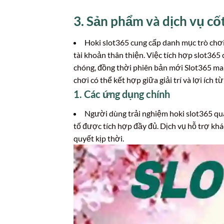
3. Sản phẩm và dịch vụ cốt
Hoki slot365 cung cấp danh mục trò chơi
tài khoản thân thiện. Việc tích hợp slot36
chóng, đồng thời phiên bản mới Slot365 man
chơi có thể kết hợp giữa giải trí và lợi ích 
1. Các ứng dụng chính
Người dùng trải nghiệm hoki slot365 qua
tố được tích hợp đầy đủ. Dịch vụ hỗ trợ kh
quyết kịp thời.