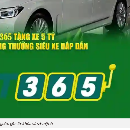
guồn gốc từ khóa và sứ mệnh