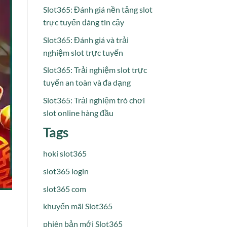
Slot365: Đánh giá nền tảng slot
trực tuyến đáng tin cậy
Slot365: Đánh giá và trải
nghiệm slot trực tuyến
Slot365: Trải nghiệm slot trực
tuyến an toàn và đa dạng
Slot365: Trải nghiệm trò chơi
slot online hàng đầu
Tags
hoki slot365
slot365 login
slot365 com
khuyến mãi Slot365
phiên bản mới Slot365