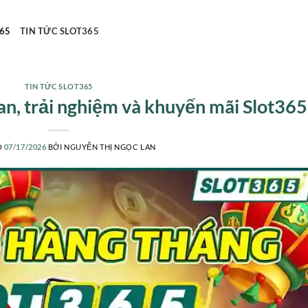
65
TIN TỨC SLOT365
TIN TỨC SLOT365
an, trải nghiệm và khuyến mãi Slot365
O
07/17/2026
BỞI
NGUYỄN THỊ NGỌC LAN