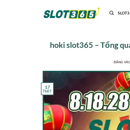
Bỏ
qua
SLOT3
nội
dung
hoki slot365 – Tổng qu
ĐĂNG VÀ
17
Th07