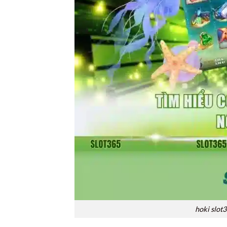
hoki slot3