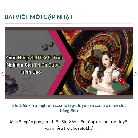
BÀI VIẾT MỚI CẬP NHẬT
Slot365 - Trải nghiệm casino trực tuyến và các trò chơi slot
hàng đầu
Bài viết ngắn gọn giới thiệu Slot365, nền tảng casino trực tuyến
với nhiều trò chơi slot,[...]