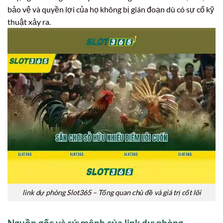
bảo vệ và quyền lợi của họ không bị gián đoạn dù có sự cố kỹ
thuật xảy ra.
link dự phòng Slot365 – Tổng quan chủ đề và giá trị cốt lõi
Nguồn gốc và sứ mệnh của link dự phòng