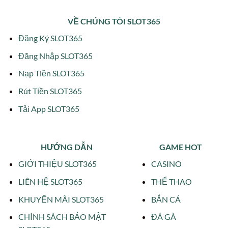
VỀ CHÚNG TÔI SLOT365
Đăng Ký SLOT365
Đăng Nhập SLOT365
Nạp Tiền SLOT365
Rút Tiền SLOT365
Tải App SLOT365
HƯỚNG DẪN
GAME HOT
GIỚI THIỆU SLOT365
CASINO
LIÊN HỆ SLOT365
THỂ THAO
KHUYẾN MÃI SLOT365
BẮN CÁ
CHÍNH SÁCH BẢO MẬT
ĐÁ GÀ