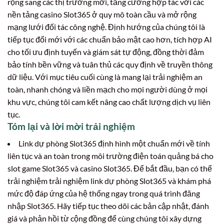
rộng sang các thị trường mới, tăng cường hợp tác với các
nền tảng casino Slot365 ở quy mô toàn cầu và mở rộng
mạng lưới đối tác công nghệ. Định hướng của chúng tôi là
tiếp tục đổi mới với các chuẩn bảo mật cao hơn, tích hợp AI
cho tối ưu định tuyến và giám sát tự động, đồng thời đảm
bảo tính bền vững và tuân thủ các quy định về truyền thông
dữ liệu. Với mục tiêu cuối cùng là mang lại trải nghiệm an
toàn, nhanh chóng và liền mạch cho mọi người dùng ở mọi
khu vực, chúng tôi cam kết nâng cao chất lượng dịch vụ liên
tục.
Tóm lại và lời mời trải nghiệm
Link dự phòng Slot365 định hình một chuẩn mới về tính
liên tục và an toàn trong môi trường điện toán quảng bá cho
slot game Slot365 và casino Slot365. Để bắt đầu, bạn có thể
trải nghiệm trải nghiệm link dự phòng Slot365 và khám phá
mức độ đáp ứng của hệ thống ngay trong quá trình đăng
nhập Slot365. Hãy tiếp tục theo dõi các bản cập nhật, đánh
giá và phản hồi từ cộng đồng để cùng chúng tôi xây dựng