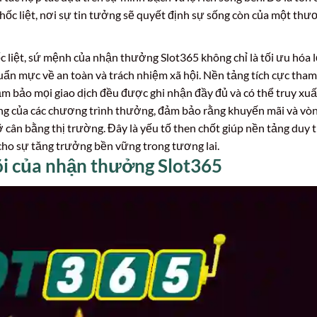
hốc liệt, nơi sự tin tưởng sẽ quyết định sự sống còn của một thư
c liệt, sứ mệnh của nhận thưởng Slot365 không chỉ là tối ưu hóa l
ẩn mực về an toàn và trách nhiệm xã hội. Nền tảng tích cực tham
m bảo mọi giao dịch đều được ghi nhận đầy đủ và có thể truy xuấ
ững của các chương trình thưởng, đảm bảo rằng khuyến mãi và vò
ỡ cân bằng thị trường. Đây là yếu tố then chốt giúp nền tảng duy t
 cho sự tăng trưởng bền vững trong tương lai.
lõi của nhận thưởng Slot365