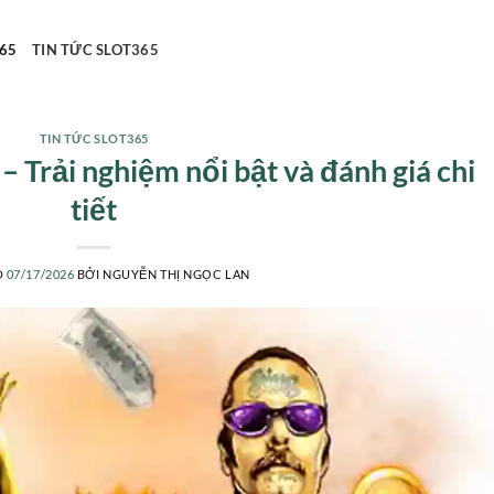
65
TIN TỨC SLOT365
TIN TỨC SLOT365
 Trải nghiệm nổi bật và đánh giá chi
tiết
O
07/17/2026
BỞI
NGUYỄN THỊ NGỌC LAN