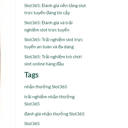
Slot365: Đánh giá nền tảng slot
trực tuyến đáng tin cậy
Slot365: Đánh giá và trải
nghiệm slot trực tuyến
Slot365: Trải nghiệm slot trực
tuyến an toàn và đa dạng
Slot365: Trải nghiệm trò chơi
slot online hàng đầu
Tags
nhận thưởng Slot365
trải nghiệm nhận thưởng
Slot365
đánh giá nhận thưởng Slot365
Slot365