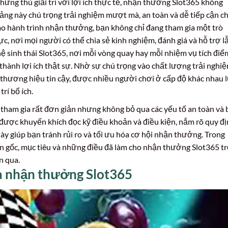
ng thú giải trí với lợi ích thực tế, nhận thưởng Slot365 không
ảng này chú trọng trải nghiệm mượt mà, an toàn và dễ tiếp cận c
o hành trình nhận thưởng, bạn không chỉ đang tham gia một trò
c, nơi mọi người có thể chia sẻ kinh nghiệm, đánh giá và hỗ trợ l
ệ sinh thái Slot365, nơi mỗi vòng quay hay mỗi nhiệm vụ tích điể
 thành lợi ích thật sự. Nhờ sự chú trọng vào chất lượng trải nghiệ
hương hiệu tin cậy, được nhiều người chơi ở cấp độ khác nhau 
rí bổ ích.
 tham gia rất đơn giản nhưng không bỏ qua các yếu tố an toàn và
được khuyến khích đọc kỹ điều khoản và điều kiện, nắm rõ quy đ
này giúp bạn tránh rủi ro và tối ưu hóa cơ hội nhận thưởng. Trong
uồn gốc, mục tiêu và những điều đã làm cho nhận thưởng Slot365 t
n qua.
a nhận thưởng Slot365