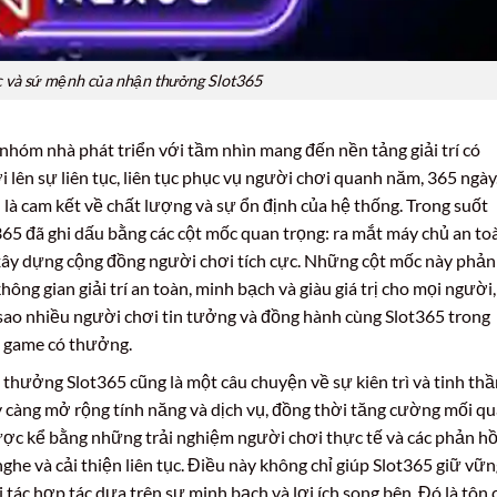
 và sứ mệnh của nhận thưởng Slot365
nhóm nhà phát triển với tầm nhìn mang đến nền tảng giải trí có
 lên sự liên tục, liên tục phục vụ người chơi quanh năm, 365 ngày
là cam kết về chất lượng và sự ổn định của hệ thống. Trong suốt
5 đã ghi dấu bằng các cột mốc quan trọng: ra mắt máy chủ an to
à xây dựng cộng đồng người chơi tích cực. Những cột mốc này phản
ng gian giải trí an toàn, minh bạch và giàu giá trị cho mọi người,
vì sao nhiều người chơi tin tưởng và đồng hành cùng Slot365 trong
p game có thưởng.
 thưởng Slot365 cũng là một câu chuyện về sự kiên trì và tinh th
 càng mở rộng tính năng và dịch vụ, đồng thời tăng cường mối q
được kể bằng những trải nghiệm người chơi thực tế và các phản hồ
ghe và cải thiện liên tục. Điều này không chỉ giúp Slot365 giữ vữ
tác hợp tác dựa trên sự minh bạch và lợi ích song bên. Đó là tôn 