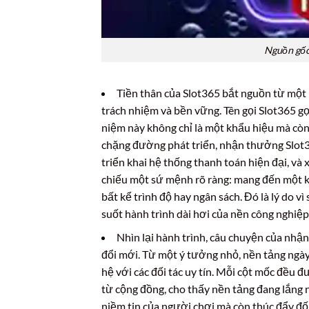
Nguồn gốc
Tiền thân của Slot365 bắt nguồn từ một 
trách nhiệm và bền vững. Tên gọi Slot365 gợi
niệm này không chỉ là một khẩu hiệu mà còn 
chặng đường phát triển, nhận thưởng Slot36
triển khai hệ thống thanh toán hiện đại, v
chiếu một sứ mệnh rõ ràng: mang đến một khô
bất kể trình độ hay ngân sách. Đó là lý do 
suốt hành trình dài hơi của nền công nghiệ
Nhìn lại hành trình, câu chuyện của nhận
đổi mới. Từ một ý tưởng nhỏ, nền tảng ngày
hệ với các đối tác uy tín. Mỗi cột mốc đều 
từ cộng đồng, cho thấy nền tảng đang lắng n
niềm tin của người chơi mà còn thúc đẩy đối 