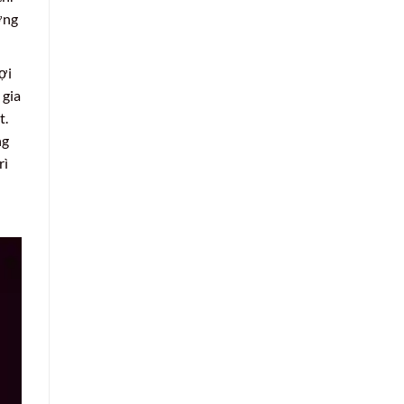
ơng
ợi
 gia
t.
ng
rì