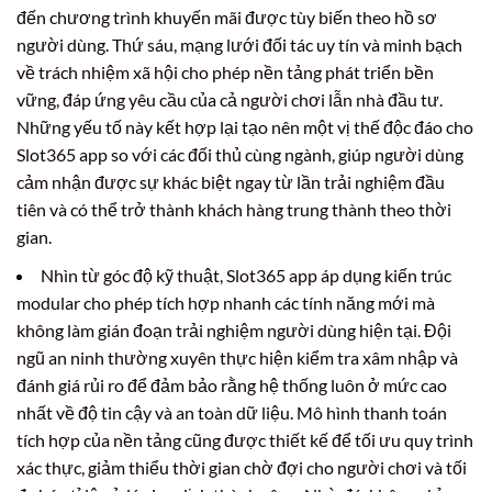
đến chương trình khuyến mãi được tùy biến theo hồ sơ
người dùng. Thứ sáu, mạng lưới đối tác uy tín và minh bạch
về trách nhiệm xã hội cho phép nền tảng phát triển bền
vững, đáp ứng yêu cầu của cả người chơi lẫn nhà đầu tư.
Những yếu tố này kết hợp lại tạo nên một vị thế độc đáo cho
Slot365 app so với các đối thủ cùng ngành, giúp người dùng
cảm nhận được sự khác biệt ngay từ lần trải nghiệm đầu
tiên và có thể trở thành khách hàng trung thành theo thời
gian.
Nhìn từ góc độ kỹ thuật, Slot365 app áp dụng kiến trúc
modular cho phép tích hợp nhanh các tính năng mới mà
không làm gián đoạn trải nghiệm người dùng hiện tại. Đội
ngũ an ninh thường xuyên thực hiện kiểm tra xâm nhập và
đánh giá rủi ro để đảm bảo rằng hệ thống luôn ở mức cao
nhất về độ tin cậy và an toàn dữ liệu. Mô hình thanh toán
tích hợp của nền tảng cũng được thiết kế để tối ưu quy trình
xác thực, giảm thiểu thời gian chờ đợi cho người chơi và tối