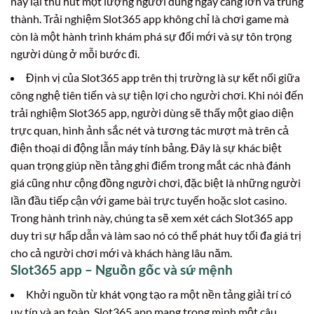
này lại thu hút một lượng người dùng ngày càng lớn và trung
thành. Trải nghiệm Slot365 app không chỉ là chơi game mà
còn là một hành trình khám phá sự đổi mới và sự tôn trọng
người dùng ở mỗi bước đi.
Định vị của Slot365 app trên thị trường là sự kết nối giữa
công nghệ tiên tiến và sự tiện lợi cho người chơi. Khi nói đến
trải nghiệm Slot365 app, người dùng sẽ thấy một giao diện
trực quan, hình ảnh sắc nét và tương tác mượt mà trên cả
điện thoại di động lẫn máy tính bảng. Đây là sự khác biệt
quan trọng giúp nền tảng ghi điểm trong mắt các nhà đánh
giá cũng như cộng đồng người chơi, đặc biệt là những người
lần đầu tiếp cận với game bài trực tuyến hoặc slot casino.
Trong hành trình này, chúng ta sẽ xem xét cách Slot365 app
duy trì sự hấp dẫn và làm sao nó có thể phát huy tối đa giá trị
cho cả người chơi mới và khách hàng lâu năm.
Slot365 app – Nguồn gốc và sứ mệnh
Khởi nguồn từ khát vọng tạo ra một nền tảng giải trí có
uy tín và an toàn, Slot365 app mang trong mình một câu