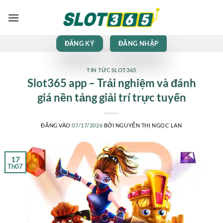
Bỏ
qua
nội
dung
ĐĂNG KÝ
ĐĂNG NHẬP
TIN TỨC SLOT365
Slot365 app – Trải nghiệm và đánh
giá nền tảng giải trí trực tuyến
ĐĂNG VÀO
07/17/2026
BỞI
NGUYỄN THỊ NGỌC LAN
17
Th07