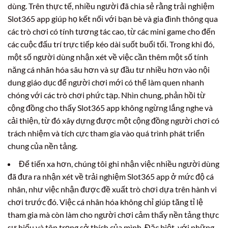
dùng. Trên thực tế, nhiều người đã chia sẻ rằng trải nghiệm
Slot365 app giúp họ kết nối với bạn bè và gia đình thông qua
các trò chơi có tính tương tác cao, từ các mini game cho đến
các cuộc đấu trí trực tiếp kéo dài suốt buổi tối. Trong khi đó,
một số người dùng nhận xét về việc cần thêm một số tính
năng cá nhân hóa sâu hơn và sự đầu tư nhiều hơn vào nội
dung giáo dục để người chơi mới có thể làm quen nhanh
chóng với các trò chơi phức tạp. Nhìn chung, phản hồi từ
cộng đồng cho thấy Slot365 app không ngừng lắng nghe và
cải thiện, từ đó xây dựng được một cộng đồng người chơi có
trách nhiệm và tích cực tham gia vào quá trình phát triển
chung của nền tảng.
Để tiến xa hơn, chúng tôi ghi nhận việc nhiều người dùng
đã đưa ra nhận xét về trải nghiệm Slot365 app ở mức độ cá
nhân, như việc nhận được đề xuất trò chơi dựa trên hành vi
chơi trước đó. Việc cá nhân hóa không chỉ giúp tăng tỉ lệ
tham gia mà còn làm cho người chơi cảm thấy nền tảng thực
sự hiểu và tôn trọng sở thích của mình. Đặc biệt, với những