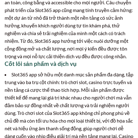
an toàn, công bằng và accessible cho mọi người. Câu chuyện
phát triển của Slot365 app cũng mang tính truyền cảm hứng:
một dự án từ nhỏ đã trở thành một nền tảng có sức ảnh
hưởng, khuyến khích người dùng tự tin khám phá, thử
nghiệm và chia sẻ trải nghiệm của mình một cách có trách
nhiệm. Từ đó, Slot365 app hướng tới việc nuôi dưỡng một
cộng đồng mở và chất lượng, nơi mọi ý kiến đều được tôn
trọng và mọi nỗ lực cải thiện dịch vụ đều được công nhận.
Cốt lõi sản phẩm và dịch vụ
Slot365 app sở hữu một danh mục sản phẩm đa dạng, tập
trung vào ba trụ cột chính: trò chơi slot, casino trực tuyến và
nền tảng cá cược thể thao tích hợp. Mỗi sản phẩm được
thiết kế để mang lại giá trị khác nhau cho người chơi mà vẫn
đảm bảo sự đồng nhất về chất lượng và trải nghiệm người
dùng. Trò chơi slot của Slot365 app không chỉ phong phú về
chủ đề mà còn tối ưu hóa cho mọi loại thiết bị, với đồ họa sắc
nét và hiệu ứng âm thanh sống động, giúp người chơi dễ
dàng cuốn vào nhịp điệu giải trí mà nền tảng mang lại. Casino