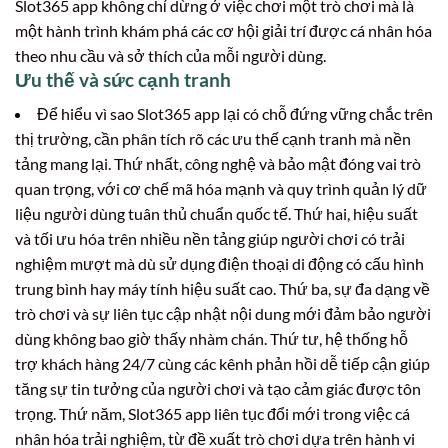
Slot365 app không chỉ dừng ở việc chơi một trò chơi mà là
một hành trình khám phá các cơ hội giải trí được cá nhân hóa
theo nhu cầu và sở thích của mỗi người dùng.
Ưu thế và sức cạnh tranh
Để hiểu vì sao Slot365 app lại có chỗ đứng vững chắc trên
thị trường, cần phân tích rõ các ưu thế cạnh tranh mà nền
tảng mang lại. Thứ nhất, công nghệ và bảo mật đóng vai trò
quan trọng, với cơ chế mã hóa mạnh và quy trình quản lý dữ
liệu người dùng tuân thủ chuẩn quốc tế. Thứ hai, hiệu suất
và tối ưu hóa trên nhiều nền tảng giúp người chơi có trải
nghiệm mượt mà dù sử dụng điện thoại di động có cấu hình
trung bình hay máy tính hiệu suất cao. Thứ ba, sự đa dạng về
trò chơi và sự liên tục cập nhật nội dung mới đảm bảo người
dùng không bao giờ thấy nhàm chán. Thứ tư, hệ thống hỗ
trợ khách hàng 24/7 cùng các kênh phản hồi dễ tiếp cận giúp
tăng sự tin tưởng của người chơi và tạo cảm giác được tôn
trọng. Thứ năm, Slot365 app liên tục đổi mới trong việc cá
nhân hóa trải nghiệm, từ đề xuất trò chơi dựa trên hành vi