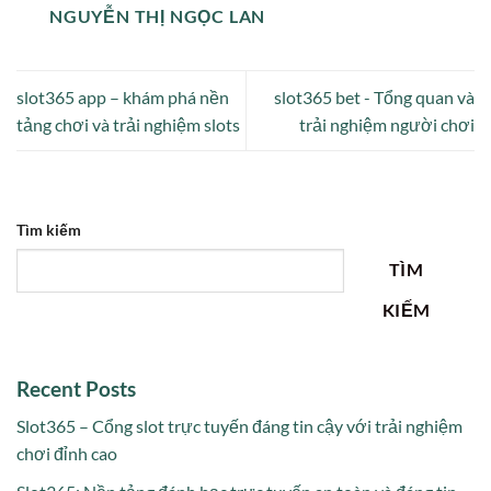
NGUYỄN THỊ NGỌC LAN
slot365 app – khám phá nền
slot365 bet - Tổng quan và
tảng chơi và trải nghiệm slots
trải nghiệm người chơi
Tìm kiếm
TÌM
KIẾM
Recent Posts
Slot365 – Cổng slot trực tuyến đáng tin cậy với trải nghiệm
chơi đỉnh cao