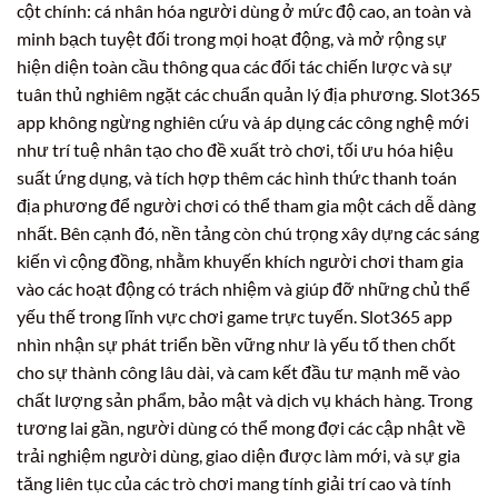
cột chính: cá nhân hóa người dùng ở mức độ cao, an toàn và
minh bạch tuyệt đối trong mọi hoạt động, và mở rộng sự
hiện diện toàn cầu thông qua các đối tác chiến lược và sự
tuân thủ nghiêm ngặt các chuẩn quản lý địa phương. Slot365
app không ngừng nghiên cứu và áp dụng các công nghệ mới
như trí tuệ nhân tạo cho đề xuất trò chơi, tối ưu hóa hiệu
suất ứng dụng, và tích hợp thêm các hình thức thanh toán
địa phương để người chơi có thể tham gia một cách dễ dàng
nhất. Bên cạnh đó, nền tảng còn chú trọng xây dựng các sáng
kiến vì cộng đồng, nhằm khuyến khích người chơi tham gia
vào các hoạt động có trách nhiệm và giúp đỡ những chủ thể
yếu thế trong lĩnh vực chơi game trực tuyến. Slot365 app
nhìn nhận sự phát triển bền vững như là yếu tố then chốt
cho sự thành công lâu dài, và cam kết đầu tư mạnh mẽ vào
chất lượng sản phẩm, bảo mật và dịch vụ khách hàng. Trong
tương lai gần, người dùng có thể mong đợi các cập nhật về
trải nghiệm người dùng, giao diện được làm mới, và sự gia
tăng liên tục của các trò chơi mang tính giải trí cao và tính