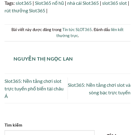
Tags:
slot365
|
Slot365 nổ hũ
|
nhà cái Slot365
|
slot365 slot
|
rút thưởng Slot365
|
Bài viết này được đăng trong
Tin tức SLOT365
. Đánh dấu
liên kết
thường trực
.
NGUYỄN THỊ NGỌC LAN
Slot365: Nền tảng chơi slot
Slot365: Nền tảng chơi slot và
trực tuyến phổ biến tại châu
sòng bạc trực tuyến
Á
Tìm kiếm