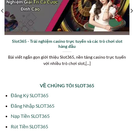
Slot365 - Trải nghiệm casino trực tuyến và các trò chơi slot
hàng đầu
Bài viết ngắn gọn giới thiệu Slot365, nền tảng casino trực tuyến
với nhiều trò chơi slot,[...]
VỀ CHÚNG TÔI SLOT365
Đăng Ký SLOT365
Đăng Nhập SLOT365
Nạp Tiền SLOT365
Rút Tiền SLOT365