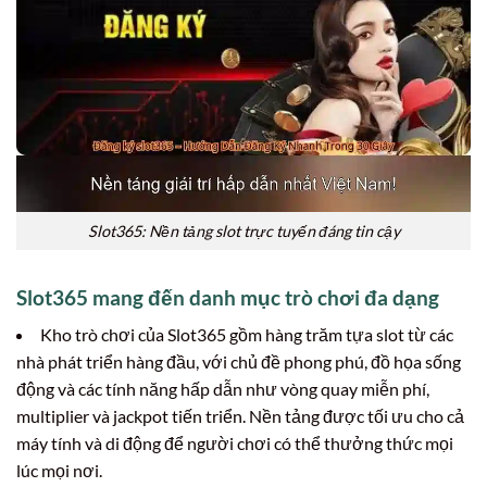
Slot365: Nền tảng slot trực tuyến đáng tin cậy
Slot365 mang đến danh mục trò chơi đa dạng
Kho trò chơi của Slot365 gồm hàng trăm tựa slot từ các
nhà phát triển hàng đầu, với chủ đề phong phú, đồ họa sống
động và các tính năng hấp dẫn như vòng quay miễn phí,
multiplier và jackpot tiến triển. Nền tảng được tối ưu cho cả
máy tính và di động để người chơi có thể thưởng thức mọi
lúc mọi nơi.