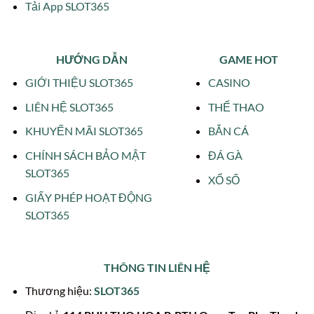
Tải App SLOT365
HƯỚNG DẪN
GAME HOT
GIỚI THIỆU SLOT365
CASINO
LIÊN HỆ SLOT365
THỂ THAO
KHUYẾN MÃI SLOT365
BẮN CÁ
CHÍNH SÁCH BẢO MẬT
ĐÁ GÀ
SLOT365
XỔ SỐ
GIẤY PHÉP HOẠT ĐỘNG
SLOT365
THÔNG TIN LIÊN HỆ
Thương hiệu:
SLOT365