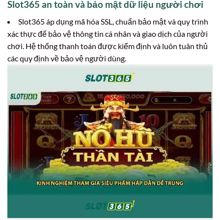
Slot365 an toàn và bảo mật dữ liệu người chơi
Slot365 áp dụng mã hóa SSL, chuẩn bảo mật và quy trình
xác thực để bảo vệ thông tin cá nhân và giao dịch của người
chơi. Hệ thống thanh toán được kiểm định và luôn tuân thủ
các quy định về bảo vệ người dùng.