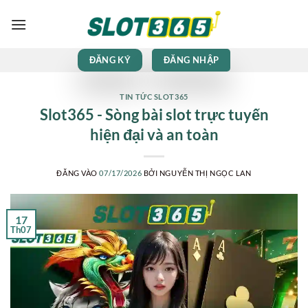
Bỏ
qua
nội
dung
ĐĂNG KÝ
ĐĂNG NHẬP
TIN TỨC SLOT365
Slot365 - Sòng bài slot trực tuyến
hiện đại và an toàn
ĐĂNG VÀO
07/17/2026
BỞI
NGUYỄN THỊ NGỌC LAN
17
Th07