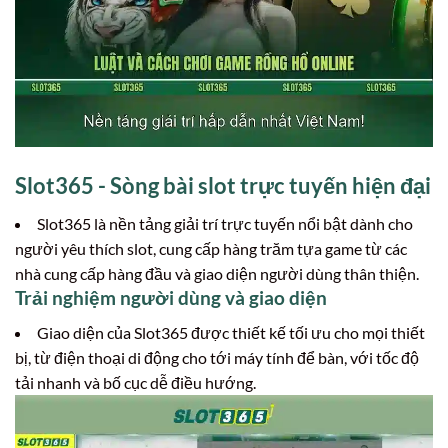
Slot365 - Sòng bài slot trực tuyến hiện đại
Slot365 là nền tảng giải trí trực tuyến nổi bật dành cho
người yêu thích slot, cung cấp hàng trăm tựa game từ các
nhà cung cấp hàng đầu và giao diện người dùng thân thiện.
Trải nghiệm người dùng và giao diện
Giao diện của Slot365 được thiết kế tối ưu cho mọi thiết
bị, từ điện thoại di động cho tới máy tính để bàn, với tốc độ
tải nhanh và bố cục dễ điều hướng.