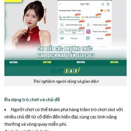
Trải nghiệm người dùng và giao diện
Đa dạng trò chơi và chủ đề
Người chơi có thể khám phá hàng trăm trò chơi slot với
nhiều chủ đề từ cổ điển đến hiện đại, cùng các tính năng
thưởng và vòng quay miễn phí.