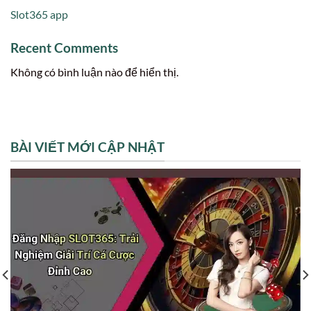
Slot365 app
Recent Comments
Không có bình luận nào để hiển thị.
BÀI VIẾT MỚI CẬP NHẬT