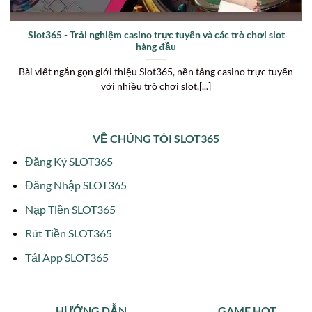
Slot365 - Trải nghiệm casino trực tuyến và các trò chơi slot
hàng đầu
Bài viết ngắn gọn giới thiệu Slot365, nền tảng casino trực tuyến
với nhiều trò chơi slot,[...]
VỀ CHÚNG TÔI SLOT365
Đăng Ký SLOT365
Đăng Nhập SLOT365
Nạp Tiền SLOT365
Rút Tiền SLOT365
Tải App SLOT365
HƯỚNG DẪN
GAME HOT