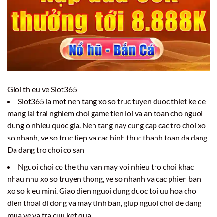
Gioi thieu ve Slot365
Slot365 la mot nen tang xo so truc tuyen duoc thiet ke de
mang lai trai nghiem choi game tien loi va an toan cho nguoi
dung o nhieu quoc gia. Nen tang nay cung cap cac tro choi xo
so nhanh, ve so truc tiep va cac hinh thuc thanh toan da dang.
Da dang tro choi co san
Nguoi choi co the thu van may voi nhieu tro choi khac
nhau nhu xo so truyen thong, ve so nhanh va cac phien ban
xo so kieu mini. Giao dien nguoi dung duoc toi uu hoa cho
dien thoai di dong va may tinh ban, giup nguoi choi de dang
mua ve va tra cuu ket qua.