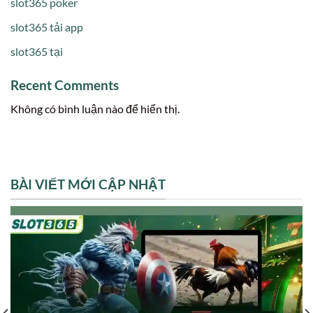
slot365 poker
slot365 tải app
slot365 tại
Recent Comments
Không có bình luận nào để hiển thị.
BÀI VIẾT MỚI CẬP NHẬT