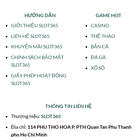
HƯỚNG DẪN
GAME HOT
GIỚI THIỆU SLOT365
CASINO
LIÊN HỆ SLOT365
THỂ THAO
KHUYẾN MÃI SLOT365
BẮN CÁ
CHÍNH SÁCH BẢO MẬT
ĐÁ GÀ
SLOT365
XỔ SỐ
GIẤY PHÉP HOẠT ĐỘNG
SLOT365
THÔNG TIN LIÊN HỆ
Thương hiệu:
SLOT365
Địa chỉ:
114 PHU THO HOA P. PTH Quan Tan Phu Thanh
pho Ho Chi Minh