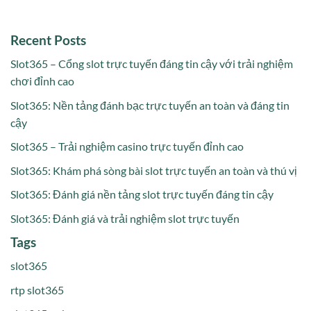
Recent Posts
Slot365 – Cổng slot trực tuyến đáng tin cậy với trải nghiệm
chơi đỉnh cao
Slot365: Nền tảng đánh bạc trực tuyến an toàn và đáng tin
cậy
Slot365 – Trải nghiệm casino trực tuyến đỉnh cao
Slot365: Khám phá sòng bài slot trực tuyến an toàn và thú vị
Slot365: Đánh giá nền tảng slot trực tuyến đáng tin cậy
Slot365: Đánh giá và trải nghiệm slot trực tuyến
Tags
slot365
rtp slot365