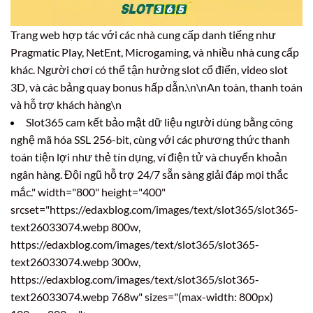
Trang web hợp tác với các nhà cung cấp danh tiếng như
Pragmatic Play, NetEnt, Microgaming, và nhiều nhà cung cấp
khác. Người chơi có thể tận hưởng slot cổ điển, video slot
3D, và các bảng quay bonus hấp dẫn.
\n\n
An toàn, thanh toán
và hỗ trợ khách hàng
\n
Slot365 cam kết bảo mật dữ liệu người dùng bằng công
nghệ mã hóa SSL 256-bit, cùng với các phương thức thanh
toán tiện lợi như thẻ tín dụng, ví điện tử và chuyển khoản
ngân hàng. Đội ngũ hỗ trợ 24/7 sẵn sàng giải đáp mọi thắc
mắc.
" width="800" height="400"
srcset="https://edaxblog.com/images/text/slot365/slot365-
text26033074.webp 800w,
https://edaxblog.com/images/text/slot365/slot365-
text26033074.webp 300w,
https://edaxblog.com/images/text/slot365/slot365-
text26033074.webp 768w" sizes="(max-width: 800px)