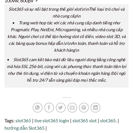
100vw, 800px">
Slot365 và sự nổi bật trong thế giới slot\n\n
Thể loại trò chơi và
nhà cung cấp
\n
Trang web hợp tác với các nhà cung cấp danh tiếng như
Pragmatic Play, NetEnt, Microgaming, và nhiều nhà cung cấp
khác. Người chơi có thể tận hưởng slot cổ điển, video slot 3D, và
các bảng quay bonus hấp dẫn.
\n\n
An toàn, thanh toán và hỗ trợ
khách hàng
\n
Slot365 cam kết bảo mật dữ liệu người dùng bằng công nghệ
mã hóa SSL 256-bit, cùng với các phương thức thanh toán tiện lợi
như thẻ tín dụng, ví điện tử và chuyển khoản ngân hàng. Đội ngũ
hỗ trợ 24/7 sẵn sàng giải đáp mọi thắc mắc.
Tags:
slot365
|
live slot365 login
|
slot365 slot
|
slot365.
|
hướng dẫn Slot365
|