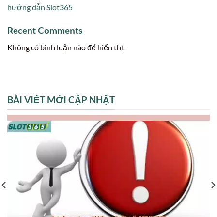
hướng dẫn Slot365
Recent Comments
Không có bình luận nào để hiển thị.
BÀI VIẾT MỚI CẬP NHẬT