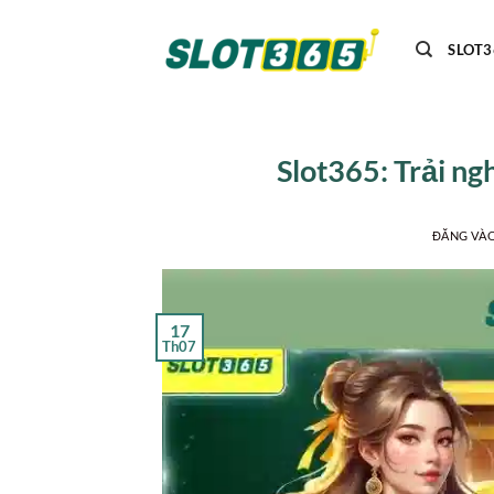
Bỏ
qua
SLOT3
nội
dung
Slot365: Trải n
ĐĂNG VÀ
17
Th07