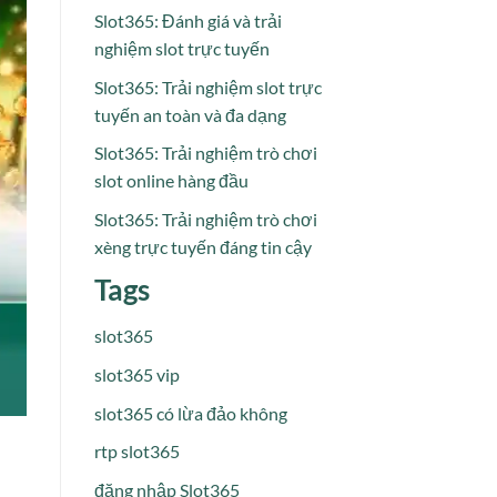
Slot365: Đánh giá và trải
nghiệm slot trực tuyến
Slot365: Trải nghiệm slot trực
tuyến an toàn và đa dạng
Slot365: Trải nghiệm trò chơi
slot online hàng đầu
Slot365: Trải nghiệm trò chơi
xèng trực tuyến đáng tin cậy
Tags
slot365
slot365 vip
slot365 có lừa đảo không
rtp slot365
đăng nhập Slot365