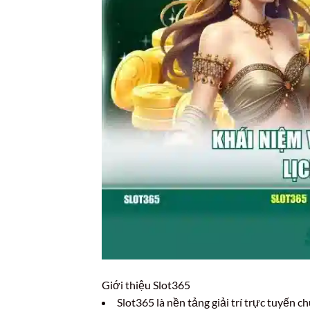
Giới thiệu Slot365
Slot365 là nền tảng giải trí trực tuyến 