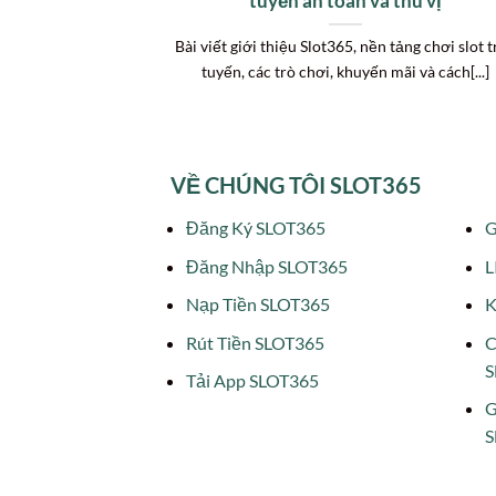
cậy
tuyến an toàn và thú vị
g trực tuyến với
Bài viết giới thiệu Slot365, nền tảng chơi slot 
 hỗ trợ khách[...]
tuyến, các trò chơi, khuyến mãi và cách[...]
VỀ CHÚNG TÔI SLOT365
Đăng Ký SLOT365
G
Đăng Nhập SLOT365
L
Nạp Tiền SLOT365
K
Rút Tiền SLOT365
C
S
Tải App SLOT365
G
S