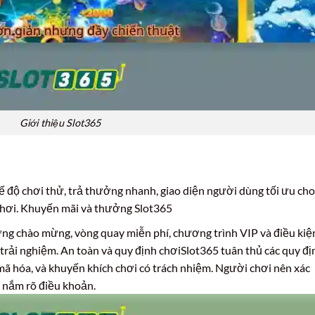
Giới thiệu Slot365
hế độ chơi thử, trả thưởng nhanh, giao diện người dùng tối ưu cho
hơi.
Khuyến mãi và thưởng Slot365
ng chào mừng, vòng quay miễn phí, chương trình VIP và điều kiệ
trải nghiệm.
An toàn và quy định chơi
Slot365 tuân thủ các quy đị
mã hóa, và khuyến khích chơi có trách nhiệm. Người chơi nên xác
và nắm rõ điều khoản.