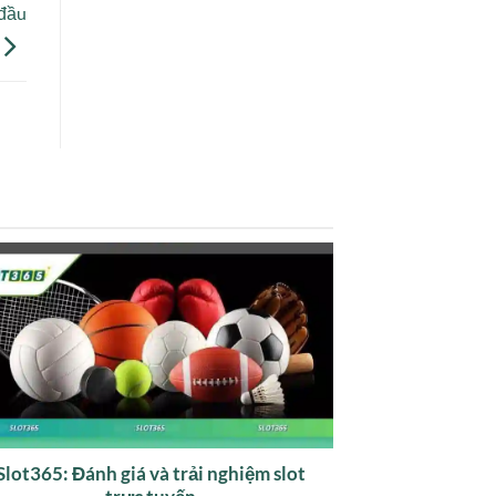
 đầu
Slot365: Đánh giá và trải nghiệm slot