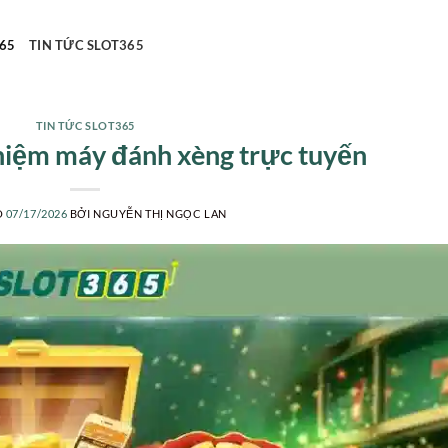
65
TIN TỨC SLOT365
TIN TỨC SLOT365
ghiệm máy đánh xèng trực tuyến
O
07/17/2026
BỞI
NGUYỄN THỊ NGỌC LAN