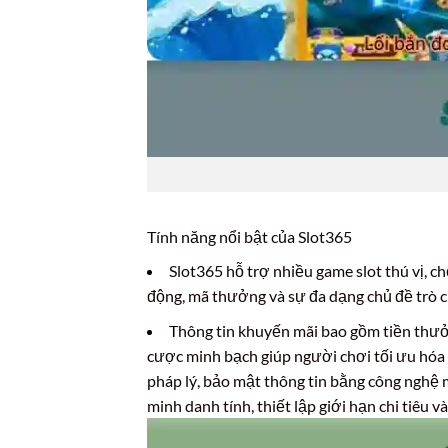
Tính năng nổi bật của Slot365
Slot365 hỗ trợ nhiều game slot thú vị, c
động, mã thưởng và sự đa dạng chủ đề trò c
Thông tin khuyến mãi bao gồm tiền thưở
cược minh bạch giúp người chơi tối ưu hóa 
pháp lý, bảo mật thông tin bằng công nghệ 
minh danh tính, thiết lập giới hạn chi tiêu 