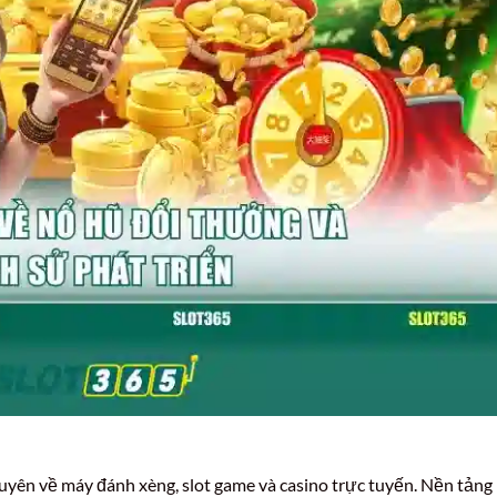
chuyên về máy đánh xèng, slot game và casino trực tuyến. Nền tảng