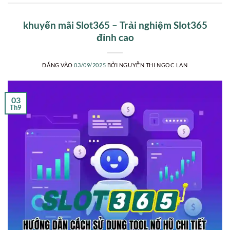
khuyến mãi Slot365 – Trải nghiệm Slot365
đỉnh cao
ĐĂNG VÀO
03/09/2025
BỞI
NGUYỄN THỊ NGỌC LAN
03
Th9