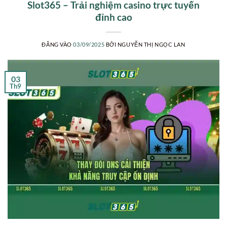
Slot365 – Trải nghiệm casino trực tuyến
đỉnh cao
ĐĂNG VÀO
03/09/2025
BỞI
NGUYỄN THỊ NGỌC LAN
03
Th9