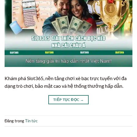
Khám phá Slot365, nền tảng chơi xè bạc trực tuyến với đa
dạng trò chơi, bảo mật cao và hệ thống thưởng hấp dẫn.
TIẾP TỤC ĐỌC
→
Đăng trong
Tin tức