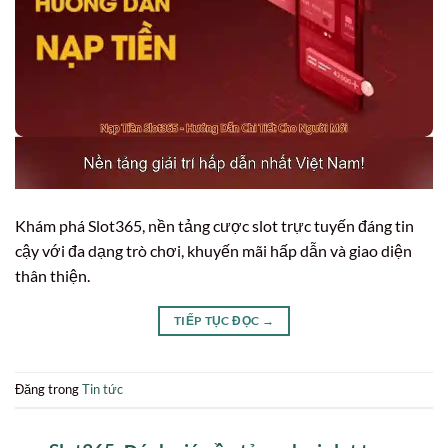
Khám phá Slot365, nền tảng cược slot trực tuyến đáng tin
cậy với đa dạng trò chơi, khuyến mãi hấp dẫn và giao diện
thân thiện.
TIẾP TỤC ĐỌC
→
Đăng trong
Tin tức