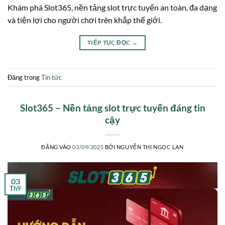
Khám phá Slot365, nền tảng slot trực tuyến an toàn, đa dạng
và tiện lợi cho người chơi trên khắp thế giới.
TIẾP TỤC ĐỌC
→
Đăng trong
Tin tức
Slot365 – Nền tảng slot trực tuyến đáng tin
cậy
ĐĂNG VÀO
03/09/2025
BỞI
NGUYỄN THỊ NGỌC LAN
03
Th9