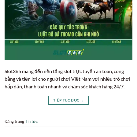
Slot365 mang đến nền tảng slot trực tuyến an toàn, công
bằng và tiện lợi cho người chơi Việt Nam với nhiều trò chơi
hấp dẫn, thanh toán nhanh và chăm sóc khách hàng 24/7.
TIẾP TỤC ĐỌC
→
Đăng trong
Tin tức