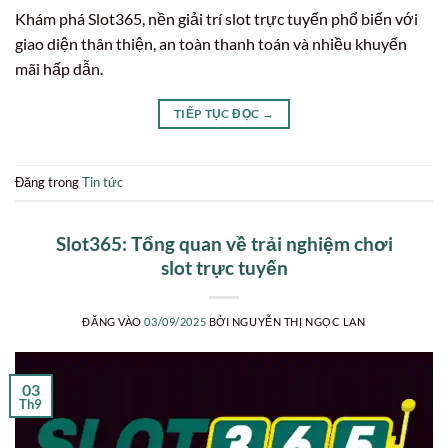
Khám phá Slot365, nền giải trí slot trực tuyến phổ biến với
giao diện thân thiện, an toàn thanh toán và nhiều khuyến
mãi hấp dẫn.
TIẾP TỤC ĐỌC
→
Đăng trong
Tin tức
Slot365: Tổng quan về trải nghiệm chơi
slot trực tuyến
ĐĂNG VÀO
03/09/2025
BỞI
NGUYỄN THỊ NGỌC LAN
03
Th9