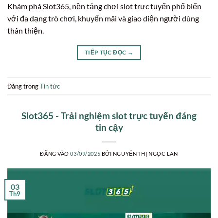
Khám phá Slot365, nền tảng chơi slot trực tuyến phổ biến
với đa dạng trò chơi, khuyến mãi và giao diện người dùng
thân thiện.
TIẾP TỤC ĐỌC
→
Đăng trong
Tin tức
Slot365 - Trải nghiệm slot trực tuyến đáng
tin cậy
ĐĂNG VÀO
03/09/2025
BỞI
NGUYỄN THỊ NGỌC LAN
03
Th9