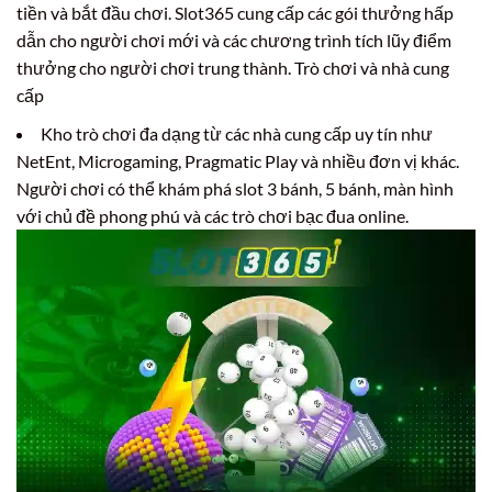
tiền và bắt đầu chơi. Slot365 cung cấp các gói thưởng hấp
dẫn cho người chơi mới và các chương trình tích lũy điểm
thưởng cho người chơi trung thành.
Trò chơi và nhà cung
cấp
Kho trò chơi đa dạng từ các nhà cung cấp uy tín như
NetEnt, Microgaming, Pragmatic Play và nhiều đơn vị khác.
Người chơi có thể khám phá slot 3 bánh, 5 bánh, màn hình
với chủ đề phong phú và các trò chơi bạc đua online.