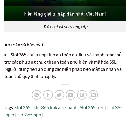
Trò chơi và nhà cung cấp
An toàn và bảo mật
Slot365 chú trọng đến an toàn dữ liệu và thanh toán, hỗ
trợ các phương thức thanh toán phổ biến và mã hóa SSL.
Người dùng nên áp dụng các biện pháp bảo mật cá nhân và
tuân thủ quy định pháp lý.
Tags:
slot365
|
slot365 link alternatif
|
Slot365 free
|
slot365
login
|
slot365 app
|