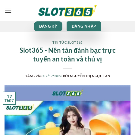
Bỏ
qua
nội
dung
ĐĂNG KÝ
ĐĂNG NHẬP
TIN TỨC SLOT365
Slot365 - Nền tản đánh bạc trực
tuyến an toàn và thú vị
ĐĂNG VÀO
07/17/2026
BỞI
NGUYỄN THỊ NGỌC LAN
17
Th07