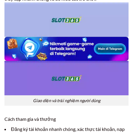
Giao diện và trải nghiệm người dùng
Cách tham gia và thưởng
Đăng ký tài khoản nhanh chóng, xác thực tài khoản, nạp