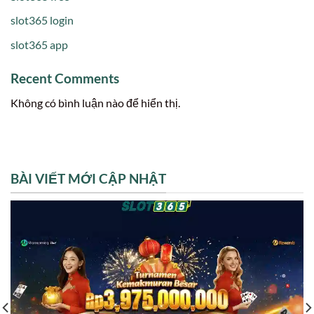
slot365 login
slot365 app
Recent Comments
Không có bình luận nào để hiển thị.
BÀI VIẾT MỚI CẬP NHẬT