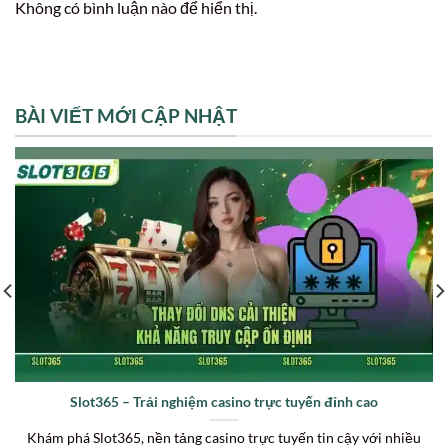
Không có bình luận nào để hiển thị.
BÀI VIẾT MỚI CẬP NHẬT
Slot365 – Trải nghiệm casino trực tuyến đỉnh cao
Khám phá Slot365, nền tảng casino trực tuyến tin cậy với nhiều