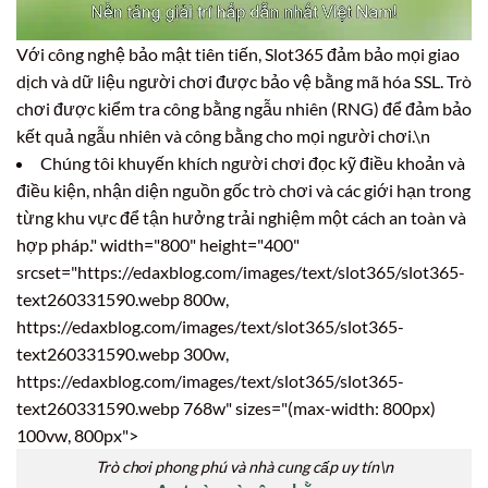
Với công nghệ bảo mật tiên tiến, Slot365 đảm bảo mọi giao
dịch và dữ liệu người chơi được bảo vệ bằng mã hóa SSL. Trò
chơi được kiểm tra công bằng ngẫu nhiên (RNG) để đảm bảo
kết quả ngẫu nhiên và công bằng cho mọi người chơi.
\n
Chúng tôi khuyến khích người chơi đọc kỹ điều khoản và
điều kiện, nhận diện nguồn gốc trò chơi và các giới hạn trong
từng khu vực để tận hưởng trải nghiệm một cách an toàn và
hợp pháp.
" width="800" height="400"
srcset="https://edaxblog.com/images/text/slot365/slot365-
text260331590.webp 800w,
https://edaxblog.com/images/text/slot365/slot365-
text260331590.webp 300w,
https://edaxblog.com/images/text/slot365/slot365-
text260331590.webp 768w" sizes="(max-width: 800px)
100vw, 800px">
Trò chơi phong phú và nhà cung cấp uy tín\n