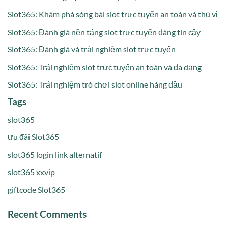
Slot365: Khám phá sòng bài slot trực tuyến an toàn và thú vị
Slot365: Đánh giá nền tảng slot trực tuyến đáng tin cậy
Slot365: Đánh giá và trải nghiệm slot trực tuyến
Slot365: Trải nghiệm slot trực tuyến an toàn và đa dạng
Slot365: Trải nghiệm trò chơi slot online hàng đầu
Tags
slot365
ưu đãi Slot365
slot365 login link alternatif
slot365 xxvip
giftcode Slot365
Recent Comments